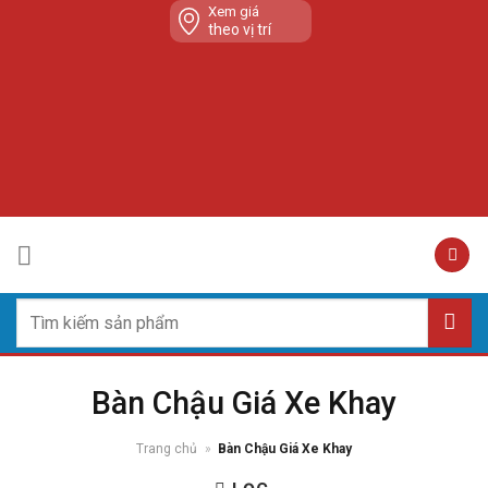
Skip
Xem giá
theo vị trí
to
content
Tìm
kiếm:
Bàn Chậu Giá Xe Khay
Trang chủ
»
Bàn Chậu Giá Xe Khay