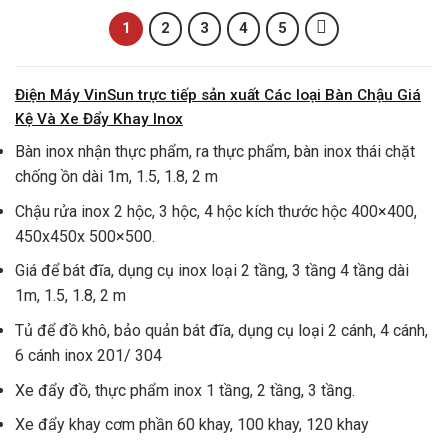
4,500,000 ₫.
2,090,00
1
2
3
4
5
Điện Máy VinSun trực tiếp sản xuất Các loại Bàn Chậu Giá
Kệ Và Xe Đẩy Khay Inox
Bàn inox nhận thực phẩm, ra thực phẩm, bàn inox thái chặt
chống ồn dài 1m, 1.5, 1.8, 2 m
Chậu rửa inox 2 hộc, 3 hộc, 4 hộc kích thước hộc 400×400,
450x450x 500×500.
Giá để bát đĩa, dụng cụ inox loại 2 tầng, 3 tầng 4 tầng dài
1m, 1.5, 1.8, 2 m
Tủ để đồ khô, bảo quản bát đĩa, dụng cụ loại 2 cánh, 4 cánh,
6 cánh inox 201/ 304
Xe đẩy đồ, thực phẩm inox 1 tầng, 2 tầng, 3 tầng.
Xe đẩy khay cơm phần 60 khay, 100 khay, 120 khay