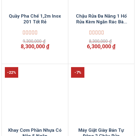
Quầy Pha Chế 1,2m Inox
Chậu Rửa Đa Năng 1 Hố
201 Tốt Rẻ
Rửa Kèm Ngăn Rác Bàn
Chờ​.
Được
Được
9,300,000
₫
8,300,000
₫
xếp
xếp
Giá
Giá
Giá
Giá
8,300,000
₫
6,300,000
₫
hạng
hạng
gốc
hiện
gốc
hiện
0
0
là:
tại
là:
tại
5
5
9,300,000 ₫.
là:
8,300,000 ₫.
là:
sao
sao
8,300,000 ₫.
6,300,00
-22%
-7%
Khay Cơm Phần Nhựa Có
Máy Giặt Giày Bán Tự