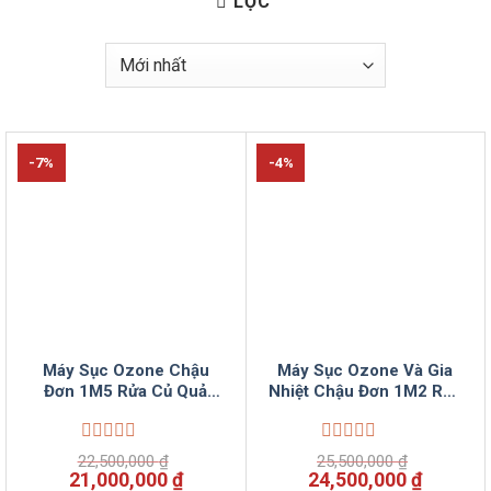
LỌC
-7%
-4%
Máy Sục Ozone Chậu
Máy Sục Ozone Và Gia
Đơn 1M5 Rửa Củ Quả
Nhiệt Chậu Đơn 1M2 Rửa
Công Nghiệp VinSun
Củ Quả Thịt Cá Đa Năng
VinSun
Được
Được
22,500,000
₫
25,500,000
₫
xếp
xếp
Giá
Giá
Giá
Giá
21,000,000
₫
24,500,000
₫