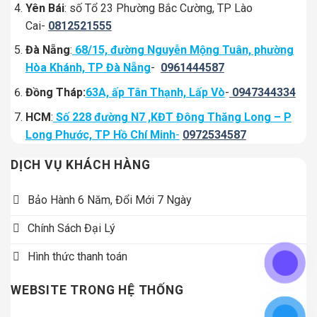
Yên Bái
: số Tổ 23 Phường Bắc Cường, TP Lào
Cai-
0812521555
Đà Nẵng
:
68/15, đường Nguyễn Mộng Tuân, phường
Hòa Khánh, TP Đà Nẵng
-
0961444587
Đồng Tháp:
63A, ấp Tân Thạnh, Lấp Vò
-
0947344334
HCM
:
Số 228 đường N7 ,KĐT Đông Thăng Long – P
Long Phước, TP Hồ Chí Minh
-
0972534587
DỊCH VỤ KHÁCH HÀNG
Bảo Hành 6 Năm, Đổi Mới 7 Ngày
Chính Sách Đại Lý
Hình thức thanh toán
WEBSITE TRONG HỆ THỐNG