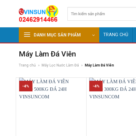
Skip
Tìm
to
kiếm:
content
TRANG CHỦ
DANH MỤC SẢN PHẨM
Máy Làm Đá Viên
Trang chủ
»
Máy Lọc Nước Làm Đá
»
Máy Làm Đá Viên
-4%
-4%