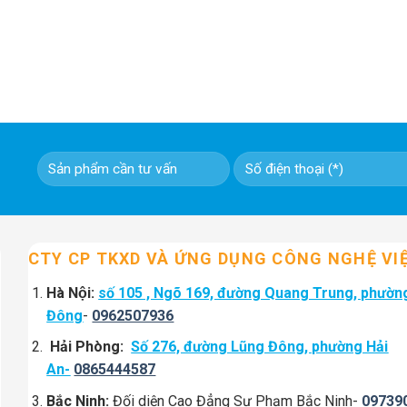
CTY CP TKXD VÀ ỨNG DỤNG CÔNG NGHỆ VI
Hà Nội:
số 105 , Ngõ 169, đường Quang Trung, phườn
Đông
-
0962507936
Hải Phòng:
Số 276, đường Lũng Đông, phường Hải
An-
0865444587
Bắc Ninh:
Đối diện Cao Đẳng Sư Phạm Bắc Ninh-
09739