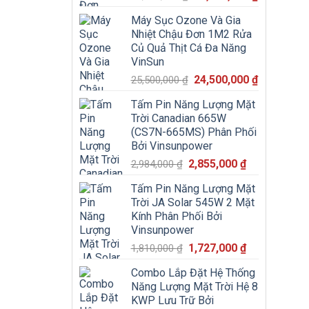
gốc
hiện
Máy Sục Ozone Và Gia
là:
tại
Nhiệt Chậu Đơn 1M2 Rửa
22,500,000 ₫.
là:
Củ Quả Thịt Cá Đa Năng
21,000,000
VinSun
Giá
Giá
24,500,000
₫
25,500,000
₫
gốc
hiện
Tấm Pin Năng Lượng Mặt
là:
tại
Trời Canadian 665W
25,500,000 ₫.
là:
(CS7N-665MS) Phân Phối
24,500,000
Bởi Vinsunpower
Giá
Giá
2,855,000
₫
2,984,000
₫
gốc
hiện
Tấm Pin Năng Lượng Mặt
là:
tại
Trời JA Solar 545W 2 Mặt
2,984,000 ₫.
là:
Kính Phân Phối Bởi
2,855,000 ₫.
Vinsunpower
Giá
Giá
1,727,000
₫
1,810,000
₫
gốc
hiện
Combo Lắp Đặt Hệ Thống
là:
tại
Năng Lượng Mặt Trời Hệ 8
1,810,000 ₫.
là:
KWP Lưu Trữ Bởi
1,727,000 ₫.