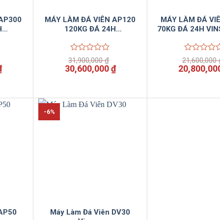
 AP300
MÁY LÀM ĐÁ VIÊN AP120
MÁY LÀM ĐÁ VI
H
120KG ĐÁ 24H
70KG ĐÁ 24H VI
VINSUNCOM
Được
Được
31,900,000
₫
21,600,000
xếp
xếp
Giá
Giá
Giá
Giá
₫
30,600,000
₫
20,800,00
hạng
hạng
hiện
gốc
hiện
gốc
0
0
tại
là:
tại
là:
5
5
.
là:
31,900,000 ₫.
là:
21,600,000
sao
sao
64,900,000 ₫.
30,600,000 ₫.
-6%
 AP50
Máy Làm Đá Viên DV30