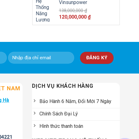
Vinsunpower
138,000,000
₫
Giá
Giá
120,000,000
₫
gốc
hiện
là:
tại
138,000,000 ₫.
là:
120,000,000 ₫.
DỊCH VỤ KHÁCH HÀNG
ỆT NAM
g Hà
Bảo Hành 6 Năm, Đổi Mới 7 Ngày
Chính Sách Đại Lý
Hình thức thanh toán
04221