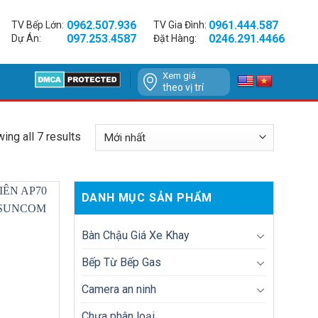
0962.507.936
0961.444.587
TV Bếp Lớn:
TV Gia Đình:
097.253.4587
0246.291.4466
Dự Án:
Đặt Hàng:
Xem giá
theo vị trí
ing all 7 results
DANH MỤC SẢN PHẨM
Bàn Chậu Giá Xe Khay
Bếp Từ Bếp Gas
Camera an ninh
Chưa phân loại