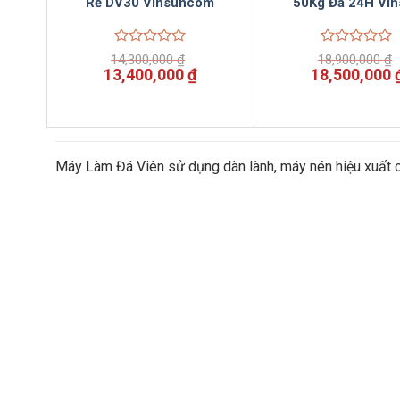
Rẻ DV30 Vinsuncom
50Kg Đá 24H Vin
Được
Được
14,300,000
₫
18,900,000
₫
xếp
xếp
Giá
Giá
Giá
13,400,000
₫
18,500,000
hạng
hạng
gốc
hiện
gốc
0
0
là:
tại
là:
5
5
14,300,000 ₫.
là:
18,900,000 ₫
sao
sao
13,400,000 ₫.
Máy Làm Đá Viên sử dụng dàn lành, máy nén hiệu xuất 