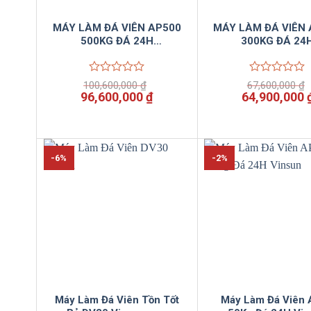
MÁY LÀM ĐÁ VIÊN AP500
MÁY LÀM ĐÁ VIÊN
500KG ĐÁ 24H
300KG ĐÁ 24
VINSUNCOM
VINSUNCOM
Được
Được
100,600,000
₫
67,600,000
₫
xếp
xếp
Giá
Giá
Giá
96,600,000
₫
64,900,000
hạng
hạng
gốc
hiện
gốc
0
0
là:
tại
là:
5
5
100,600,000 ₫.
là:
67,600,000 ₫
sao
sao
96,600,000 ₫.
-6%
-2%
Máy Làm Đá Viên Tồn Tốt
Máy Làm Đá Viên