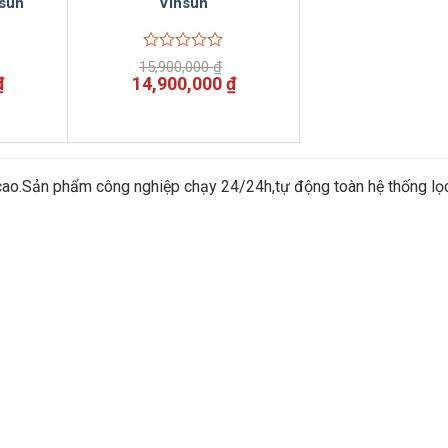
sun
Vinsun
Được
15,900,000
₫
xếp
Giá
Giá
Giá
₫
14,900,000
₫
hạng
hiện
gốc
hiện
0
tại
là:
tại
5
.
là:
15,900,000 ₫.
là:
sao
18,500,000 ₫.
14,900,000 ₫.
cao.Sản phẩm công nghiệp chạy 24/24h,tự động toàn hệ thống lọ