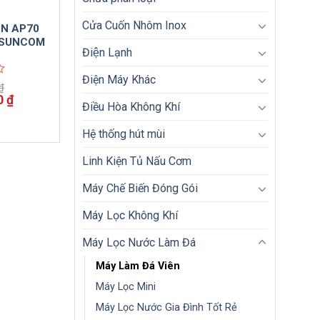
Cửa Cuốn Nhôm Inox
ÊN AP70
NSUNCOM
Điện Lạnh
Điện Máy Khác
₫
Giá
0
₫
Điều Hòa Không Khí
hiện
tại
Hệ thống hút mùi
 ₫.
là:
20,800,000 ₫.
Linh Kiện Tủ Nấu Cơm
Máy Chế Biến Đóng Gói
Máy Lọc Không Khí
Máy Lọc Nước Làm Đá
Máy Làm Đá Viên
Máy Lọc Mini
Máy Lọc Nước Gia Đình Tốt Rẻ