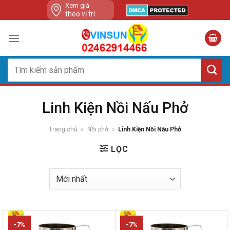
Skip
Xem giá
theo vị trí
to
content
Tìm
kiếm:
Linh Kiện Nồi Nấu Phở
Trang chủ
»
Nồi phở
»
Linh Kiện Nồi Nấu Phở
LỌC
-7%
-7%