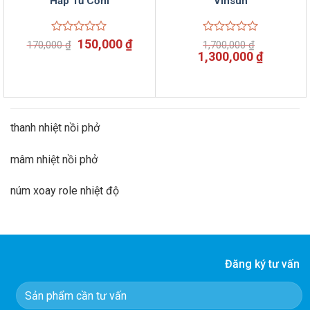
Hấp Tủ Cơm
Vinsun
Giá
Giá
Được
150,000
₫
Được
170,000
₫
1,700,000
₫
xếp
xếp
gốc
hiện
Giá
Giá
1,300,000
₫
hạng
hạng
là:
tại
gốc
hiện
0
0
170,000 ₫.
là:
là:
tại
5
5
150,000 ₫.
1,700,000 ₫.
là:
sao
sao
1,300,00
thanh nhiệt nồi phở
mâm nhiệt nồi phở
núm xoay role nhiệt độ
Đăng ký tư vấn