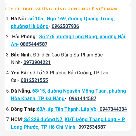
CTY CP TKXD VÀ ỨNG DỤNG CÔNG NGHỆ VIỆT NAM
Hà Nội:
số 105 , Ngõ 169, đường Quang Trung,
phường Hà Đông
-
0962507936
Hải Phòng:
Số 276, đường Lũng Đông, phường Hải
An-
0865444587
Bắc Ninh:
Đối diện Cao Đẳng Sư Phạm Bắc
Ninh-
0973904221
Yên Bái
: số Tổ 23 Phường Bắc Cường, TP Lào
Cai-
0812521555
Đà Nẵng
:
68/15, đường Nguyễn Mộng Tuân, phường
Hòa Khánh, TP Đà Nẵng
-
0961444587
Đồng Tháp:
63A, ấp Tân Thạnh, Lấp Vò
-
0947344334
HCM
:
Số 228 đường N7 ,KĐT Đông Thăng Long – P
Long Phước, TP Hồ Chí Minh
-
0972534587