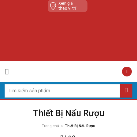
Skip
Xem giá
theo vị trí
to
content
Tìm
kiếm:
Thiết Bị Nấu Rượu
Trang chủ
»
Thiết Bị Nấu Rượu