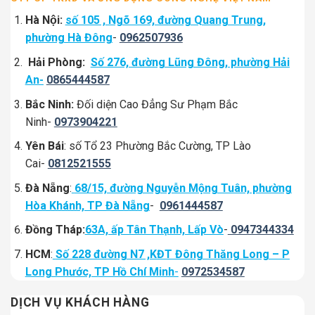
Hà Nội:
số 105 , Ngõ 169, đường Quang Trung,
phường Hà Đông
-
0962507936
Hải Phòng:
Số 276, đường Lũng Đông, phường Hải
An-
0865444587
Bắc Ninh:
Đối diện Cao Đẳng Sư Phạm Bắc
Ninh-
0973904221
Yên Bái
: số Tổ 23 Phường Bắc Cường, TP Lào
Cai-
0812521555
Đà Nẵng
:
68/15, đường Nguyễn Mộng Tuân, phường
Hòa Khánh, TP Đà Nẵng
-
0961444587
Đồng Tháp:
63A, ấp Tân Thạnh, Lấp Vò
-
0947344334
HCM
:
Số 228 đường N7 ,KĐT Đông Thăng Long – P
Long Phước, TP Hồ Chí Minh
-
0972534587
DỊCH VỤ KHÁCH HÀNG