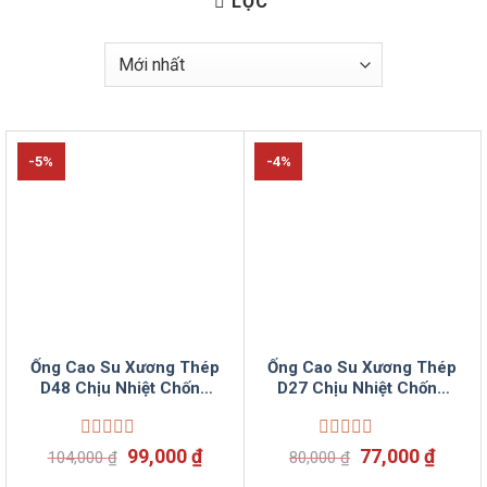
LỌC
-5%
-4%
Ống Cao Su Xương Thép
Ống Cao Su Xương Thép
D48 Chịu Nhiệt Chống
D27 Chịu Nhiệt Chống
Han Không Mùi Bơm
Han Không Mùi Bơm
Rượu Hoá Mỹ Phẩm
Rượu Hoá Mỹ Phẩm
Được
Giá
Giá
Được
Giá
Giá
99,000
₫
77,000
₫
104,000
₫
80,000
₫
xếp
xếp
gốc
hiện
gốc
hiện