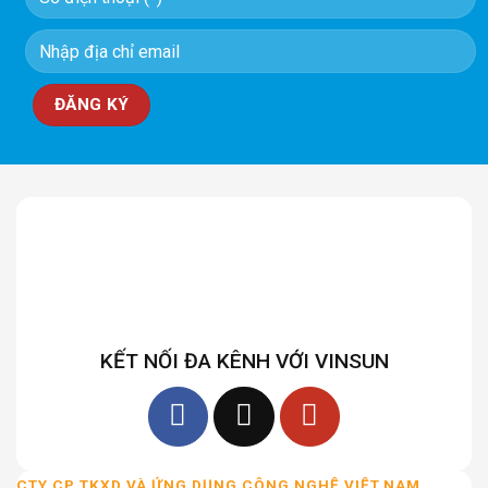
KẾT NỐI ĐA KÊNH VỚI VINSUN
CTY CP TKXD VÀ ỨNG DỤNG CÔNG NGHỆ VIỆT NAM