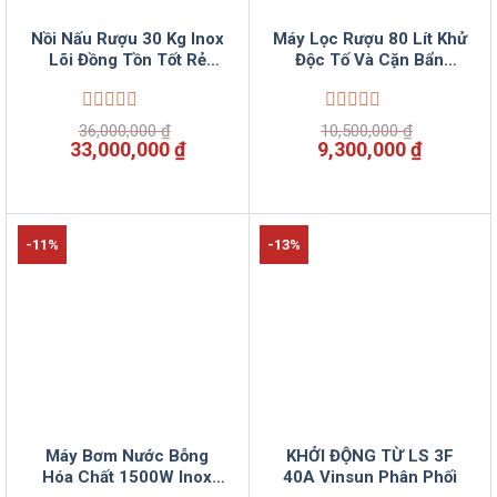
Nồi Nấu Rượu 30 Kg Inox
Máy Lọc Rượu 80 Lít Khử
Lõi Đồng Tồn Tốt Rẻ
Độc Tố Và Cặn Bẩn
VinSun
Trong Rượu VinSun
Được
Được
36,000,000
₫
10,500,000
₫
xếp
xếp
Giá
Giá
Giá
Giá
33,000,000
₫
9,300,000
₫
hạng
hạng
gốc
hiện
gốc
hiện
0
0
là:
tại
là:
tại
5
5
36,000,000 ₫.
là:
10,500,000 ₫.
là:
sao
sao
33,000,000 ₫.
9,300,00
-11%
-13%
Máy Bơm Nước Bỗng
KHỞI ĐỘNG TỪ LS 3F
Hóa Chất 1500W Inox
40A Vinsun Phân Phối