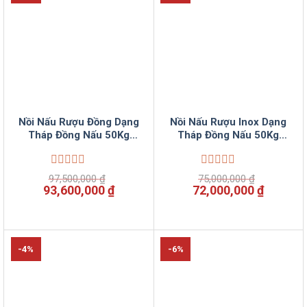
Nồi Nấu Rượu Đồng Dạng
Nồi Nấu Rượu Inox Dạng
Tháp Đồng Nấu 50Kg
Tháp Đồng Nấu 50Kg
Gạo Điện Tự Động
Gạo Điện Tự Động
VinSun
VinSun
Được
Được
97,500,000
₫
75,000,000
₫
xếp
xếp
Giá
Giá
Giá
Giá
93,600,000
₫
72,000,000
₫
hạng
hạng
gốc
hiện
gốc
hiện
0
0
là:
tại
là:
tại
5
5
97,500,000 ₫.
là:
75,000,000 ₫.
là:
sao
sao
93,600,000 ₫.
72,000,
-4%
-6%