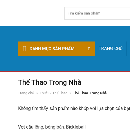
Skip
Tìm
to
kiếm:
content
TRANG CHỦ
DANH MỤC SẢN PHẨM
Thể Thao Trong Nhà
Trang chủ
»
Thiết Bị Thể Thao
»
Thể Thao Trong Nhà
Không tìm thấy sản phẩm nào khớp với lựa chọn của bạ
Vợt cầu lông, bóng bàn, Bickleball