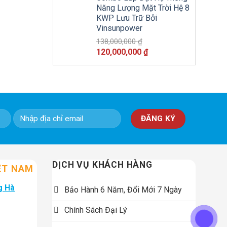
là:
tại
Năng Lượng Mặt Trời Hệ 8
1,810,000 ₫.
là:
KWP Lưu Trữ Bởi
1,727,000 ₫.
Vinsunpower
138,000,000
₫
Giá
Giá
120,000,000
₫
gốc
hiện
là:
tại
138,000,000 ₫.
là:
120,000,000 ₫.
DỊCH VỤ KHÁCH HÀNG
ỆT NAM
g Hà
Bảo Hành 6 Năm, Đổi Mới 7 Ngày
Chính Sách Đại Lý