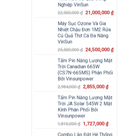
Nghiệp VinSun
Giá
Giá
21,000,000
₫
22,500,000
₫
gốc
hiện
Máy Sục Ozone Và Gia
là:
tại
Nhiệt Chậu Đơn 1M2 Rửa
22,500,000 ₫.
là:
Củ Quả Thịt Cá Đa Năng
21,000,000
VinSun
Giá
Giá
24,500,000
₫
25,500,000
₫
gốc
hiện
Tấm Pin Năng Lượng Mặt
là:
tại
Trời Canadian 665W
25,500,000 ₫.
là:
(CS7N-665MS) Phân Phối
24,500,000
Bởi Vinsunpower
Giá
Giá
2,855,000
₫
2,984,000
₫
gốc
hiện
Tấm Pin Năng Lượng Mặt
là:
tại
Trời JA Solar 545W 2 Mặt
2,984,000 ₫.
là:
Kính Phân Phối Bởi
2,855,000 ₫.
Vinsunpower
Giá
Giá
1,727,000
₫
1,810,000
₫
gốc
hiện
Combo Lắp Đặt Hệ Thống