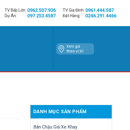
0962.507.936
0961.444.587
TV Bếp Lớn:
TV Gia Đình:
097.253.4587
0246.291.4466
Dự Án:
Đặt Hàng:
Xem giá
theo vị trí
DANH MỤC SẢN PHẨM
Bàn Chậu Giá Xe Khay