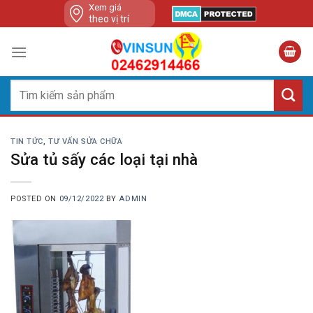
Skip
Xem giá
theo vị trí
to
content
Tìm
kiếm:
TIN TỨC
,
TƯ VẤN SỬA CHỮA
Sửa tủ sấy các loại tại nhà
POSTED ON
09/12/2022
BY
ADMIN