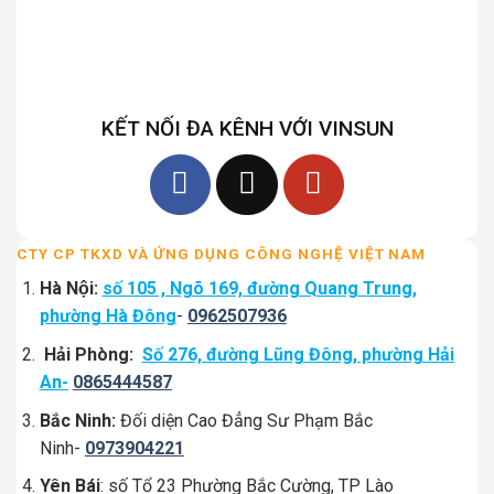
KẾT NỐI ĐA KÊNH VỚI VINSUN
CTY CP TKXD VÀ ỨNG DỤNG CÔNG NGHỆ VIỆT NAM
Hà Nội:
số 105 , Ngõ 169, đường Quang Trung,
phường Hà Đông
-
0962507936
Hải Phòng:
Số 276, đường Lũng Đông, phường Hải
An-
0865444587
Bắc Ninh:
Đối diện Cao Đẳng Sư Phạm Bắc
Ninh-
0973904221
Yên Bái
: số Tổ 23 Phường Bắc Cường, TP Lào