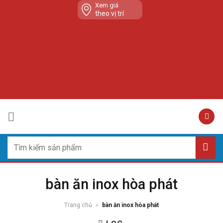
Skip
Xem giá
theo vị trí
to
content
Tìm
kiếm:
bàn ăn inox hòa phát
Trang chủ
»
bàn ăn inox hòa phát