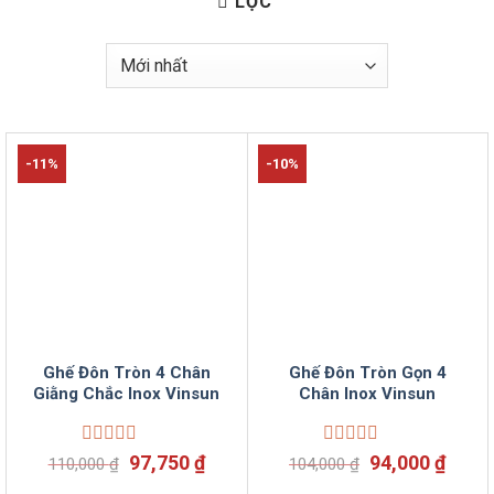
LỌC
-11%
-10%
Ghế Đôn Tròn 4 Chân
Ghế Đôn Tròn Gọn 4
Giằng Chắc Inox Vinsun
Chân Inox Vinsun
Được
Giá
Giá
Được
Giá
Giá
97,750
₫
94,000
₫
110,000
₫
104,000
₫
xếp
xếp
gốc
hiện
gốc
hiện