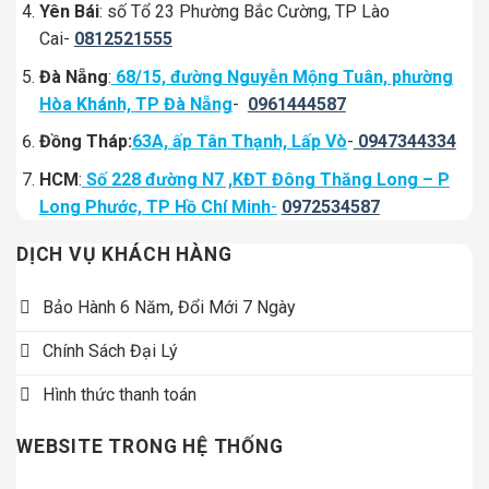
Yên Bái
: số Tổ 23 Phường Bắc Cường, TP Lào
Cai-
0812521555
Đà Nẵng
:
68/15, đường Nguyễn Mộng Tuân, phường
Hòa Khánh, TP Đà Nẵng
-
0961444587
Đồng Tháp:
63A, ấp Tân Thạnh, Lấp Vò
-
0947344334
HCM
:
Số 228 đường N7 ,KĐT Đông Thăng Long – P
Long Phước, TP Hồ Chí Minh
-
0972534587
DỊCH VỤ KHÁCH HÀNG
Bảo Hành 6 Năm, Đổi Mới 7 Ngày
Chính Sách Đại Lý
Hình thức thanh toán
WEBSITE TRONG HỆ THỐNG