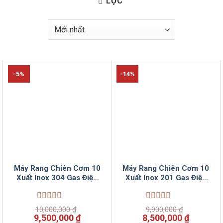
LỌC
-5%
-14%
Máy Rang Chiên Cơm 10
Máy Rang Chiên Cơm 10
Xuất Inox 304 Gas Điện
Xuất Inox 201 Gas Điện
Tự Động VinSun
Tự Động VinSun
Được
Được
10,000,000
₫
9,900,000
₫
xếp
xếp
Giá
Giá
Giá
Giá
9,500,000
₫
8,500,000
₫