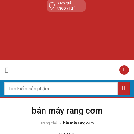
Skip
Xem giá
theo vị trí
to
content
Tìm
kiếm:
bán máy rang cơm
Trang chủ
»
bán máy rang cơm