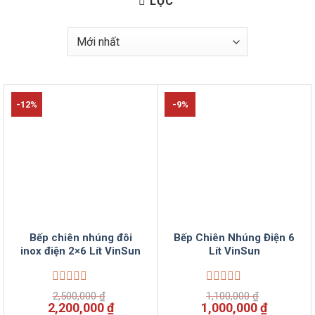
LỌC
-12%
-9%
Bếp chiên nhúng đôi
Bếp Chiên Nhúng Điện 6
inox điện 2×6 Lít VinSun
Lít VinSun
Được
Được
2,500,000
₫
1,100,000
₫
xếp
xếp
Giá
Giá
Giá
Giá
2,200,000
₫
1,000,000
₫