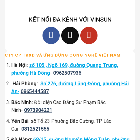
KẾT NỐI ĐA KÊNH VỚI VINSUN
CTY CP TKXD VÀ ỨNG DỤNG CÔNG NGHỆ VIỆT NAM
Hà Nội:
số 105 , Ngõ 169, đường Quang Trung,
phường Hà Đông
-
0962507936
Hải Phòng:
Số 276, đường Lũng Đông, phường Hải
An-
0865444587
Bắc Ninh:
Đối diện Cao Đẳng Sư Phạm Bắc
Ninh-
0973904221
Yên Bái
: số Tổ 23 Phường Bắc Cường, TP Lào
Cai-
0812521555
Đà Nẵng
:
68/15, đường Nguyễn Mộng Tuân, phường