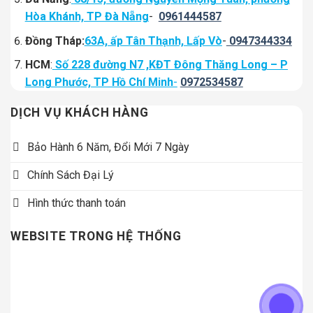
Hòa Khánh, TP Đà Nẵng
-
0961444587
Đồng Tháp:
63A, ấp Tân Thạnh, Lấp Vò
-
0947344334
HCM
:
Số 228 đường N7 ,KĐT Đông Thăng Long – P
Long Phước, TP Hồ Chí Minh
-
0972534587
DỊCH VỤ KHÁCH HÀNG
Bảo Hành 6 Năm, Đổi Mới 7 Ngày
Chính Sách Đại Lý
Hình thức thanh toán
WEBSITE TRONG HỆ THỐNG