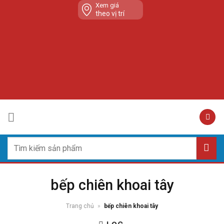
Skip
Xem giá
theo vị trí
to
content
Tìm
kiếm:
bếp chiên khoai tây
Trang chủ
»
bếp chiên khoai tây