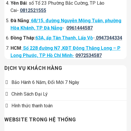
Yên Bái
: số Tổ 23 Phường Bắc Cường, TP Lào
Cai-
0812521555
Đà Nẵng
:
68/15, đường Nguyễn Mộng Tuân, phường
Hòa Khánh, TP Đà Nẵng
-
0961444587
Đồng Tháp:
63A, ấp Tân Thạnh, Lấp Vò
-
0947344334
HCM
:
Số 228 đường N7 ,KĐT Đông Thăng Long – P
Long Phước, TP Hồ Chí Minh
-
0972534587
DỊCH VỤ KHÁCH HÀNG
Bảo Hành 6 Năm, Đổi Mới 7 Ngày
Chính Sách Đại Lý
Hình thức thanh toán
WEBSITE TRONG HỆ THỐNG