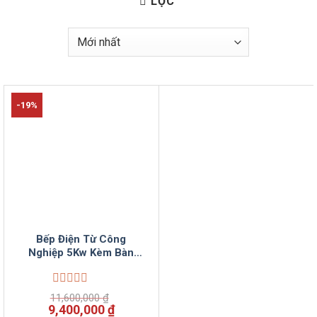
LỌC
-19%
Bếp Điện Từ Công
Nghiệp 5Kw Kèm Bàn
VinSunCom
Được
11,600,000
₫
xếp
Giá
Giá
9,400,000
₫