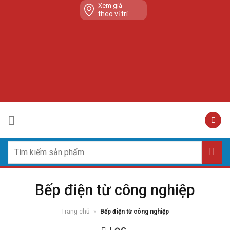
Skip
Xem giá
theo vị trí
to
content
Tìm
kiếm:
Bếp điện từ công nghiệp
Trang chủ
»
Bếp điện từ công nghiệp