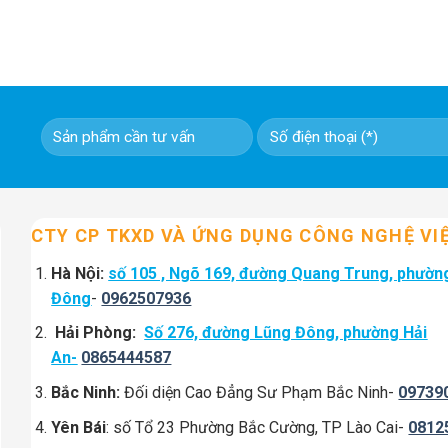
CTY CP TKXD VÀ ỨNG DỤNG CÔNG NGHỆ VI
Hà Nội:
số 105 , Ngõ 169, đường Quang Trung, phườn
Đông
-
0962507936
Hải Phòng:
Số 276, đường Lũng Đông, phường Hải
An-
0865444587
Bắc Ninh:
Đối diện Cao Đẳng Sư Phạm Bắc Ninh-
09739
Yên Bái
: số Tổ 23 Phường Bắc Cường, TP Lào Cai-
0812