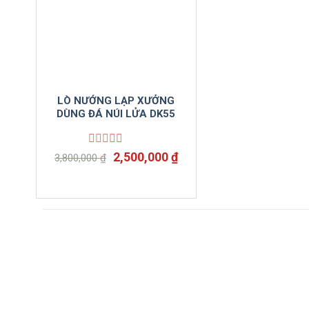
LÒ NƯỚNG LẠP XƯỞNG
DÙNG ĐÁ NÚI LỬA DK55
Được
Giá
Giá
2,500,000
₫
3,800,000
₫
xếp
gốc
hiện
hạng
là:
tại
0
3,800,000 ₫.
là:
5
2,500,000 ₫.
sao