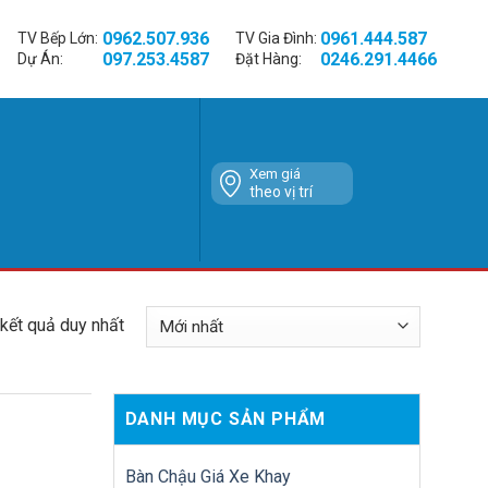
0962.507.936
0961.444.587
TV Bếp Lớn:
TV Gia Đình:
097.253.4587
0246.291.4466
Dự Án:
Đặt Hàng:
Xem giá
theo vị trí
 kết quả duy nhất
DANH MỤC SẢN PHẨM
Bàn Chậu Giá Xe Khay