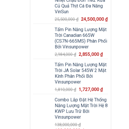
Nhiệt Chậu Đơn 1M2 Rửa
22,500,000 ₫.
là:
Củ Quả Thịt Cá Đa Năng
21,000,000
VinSun
Giá
Giá
24,500,000
₫
25,500,000
₫
gốc
hiện
Tấm Pin Năng Lượng Mặt
là:
tại
Trời Canadian 665W
25,500,000 ₫.
là:
(CS7N-665MS) Phân Phối
24,500,000
Bởi Vinsunpower
Giá
Giá
2,855,000
₫
2,984,000
₫
gốc
hiện
Tấm Pin Năng Lượng Mặt
là:
tại
Trời JA Solar 545W 2 Mặt
2,984,000 ₫.
là:
Kính Phân Phối Bởi
2,855,000 ₫.
Vinsunpower
Giá
Giá
1,727,000
₫
1,810,000
₫
gốc
hiện
Combo Lắp Đặt Hệ Thống
là:
tại
Năng Lượng Mặt Trời Hệ 8
1,810,000 ₫.
là:
KWP Lưu Trữ Bởi
1,727,000 ₫.
Vinsunpower
138,000,000
₫