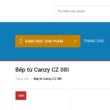
Skip
Tìm
to
kiếm:
content
TRANG CHỦ
DANH MỤC SẢN PHẨM
Bếp từ Canzy CZ 08I
Trang chủ
»
Bếp từ Canzy CZ 08I
-34%