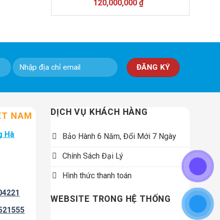
Giá
Giá
120,000,000
₫
gốc
hiện
là:
tại
138,000,000 ₫.
là:
120,000,000 ₫.
DỊCH VỤ KHÁCH HÀNG
ỆT NAM
g Hà
Bảo Hành 6 Năm, Đổi Mới 7 Ngày
Chính Sách Đại Lý
Hình thức thanh toán
04221
WEBSITE TRONG HỆ THỐNG
521555