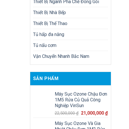
Thiết Bị Ngành Pha Chế Đóng Gói
Thiết Bị Nhà Bếp
Thiết Bị Thể Thao
Tủ hấp đa năng
Tủ nấu cơm
Vận Chuyển Nhanh Bắc Nam
SẢN PHẨM
Máy Sục Ozone Chậu Đơn
1M5 Rửa Củ Quả Công
Nghiệp VinSun
Giá
Giá
21,000,000
₫
22,500,000
₫
gốc
hiện
Máy Sục Ozone Và Gia
là:
tại