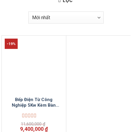
LỌC
-19%
Bếp Điện Từ Công
Nghiệp 5Kw Kèm Bàn
VinSunCom
Được
11,600,000
₫
xếp
Giá
Giá
9,400,000
₫