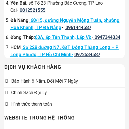
Yên Bái
: số Tổ 23 Phường Bắc Cường, TP Lào
Cai-
0812521555
Đà Nẵng
:
68/15, đường Nguyễn Mộng Tuân, phường
Hòa Khánh, TP Đà Nẵng
-
0961444587
Đồng Tháp:
63A, ấp Tân Thạnh, Lấp Vò
-
0947344334
HCM
:
Số 228 đường N7 ,KĐT Đông Thăng Long – P
Long Phước, TP Hồ Chí Minh
-
0972534587
DỊCH VỤ KHÁCH HÀNG
Bảo Hành 6 Năm, Đổi Mới 7 Ngày
Chính Sách Đại Lý
Hình thức thanh toán
WEBSITE TRONG HỆ THỐNG