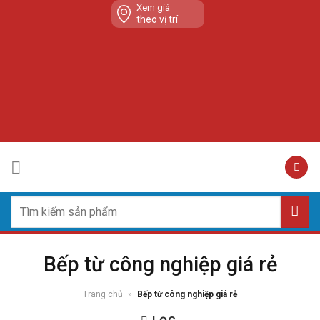
Skip
Xem giá
theo vị trí
to
content
Tìm
kiếm:
Bếp từ công nghiệp giá rẻ
Trang chủ
»
Bếp từ công nghiệp giá rẻ