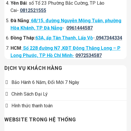
Yên Bái
: số Tổ 23 Phường Bắc Cường, TP Lào
Cai-
0812521555
Đà Nẵng
:
68/15, đường Nguyễn Mộng Tuân, phường
Hòa Khánh, TP Đà Nẵng
-
0961444587
Đồng Tháp:
63A, ấp Tân Thạnh, Lấp Vò
-
0947344334
HCM
:
Số 228 đường N7 ,KĐT Đông Thăng Long – P
Long Phước, TP Hồ Chí Minh
-
0972534587
DỊCH VỤ KHÁCH HÀNG
Bảo Hành 6 Năm, Đổi Mới 7 Ngày
Chính Sách Đại Lý
Hình thức thanh toán
WEBSITE TRONG HỆ THỐNG