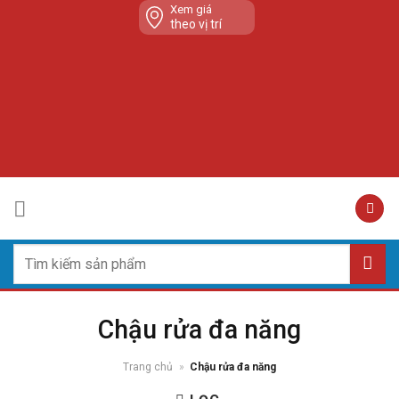
Skip
Xem giá
theo vị trí
to
content
Tìm
kiếm:
Chậu rửa đa năng
Trang chủ
»
Chậu rửa đa năng