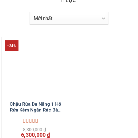
LỌC
-24%
Chậu Rửa Đa Năng 1 Hố
Rửa Kèm Ngăn Rác Bàn
Chờ​.
Được
8,300,000
₫
xếp
Giá
Giá
6,300,000
₫