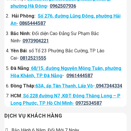
phường Hà Đông
-
0962507936
Hải Phòng:
Số 276, đường Lũng Đông, phường Hải
An-
0865444587
Bắc Ninh:
Đối diện Cao Đẳng Sư Phạm Bắc
Ninh-
0973904221
Yên Bái
: số Tổ 23 Phường Bắc Cường, TP Lào
Cai-
0812521555
Đà Nẵng
:
68/15, đường Nguyễn Mộng Tuân, phường
Hòa Khánh, TP Đà Nẵng
-
0961444587
Đồng Tháp:
63A, ấp Tân Thạnh, Lấp Vò
-
0947344334
HCM
:
Số 228 đường N7 ,KĐT Đông Thăng Long – P
Long Phước, TP Hồ Chí Minh
-
0972534587
DỊCH VỤ KHÁCH HÀNG
Bảo Hành 6 Năm, Đổi Mới 7 Ngày