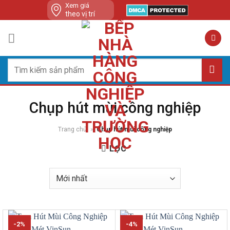
Skip
Xem giá
theo vị trí
to
content
Tìm
kiếm:
Chụp hút mùi công nghiệp
Trang chủ
»
Chụp hút mùi công nghiệp
LỌC
-2%
-4%