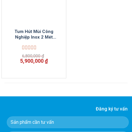
Tum Hút Mùi Công
Nghiệp Inox 2 Mét
VinSun
Được
6,800,000
₫
xếp
Giá
Giá
5,900,000
₫
hạng
gốc
hiện
0
là:
tại
5
6,800,000 ₫.
là:
sao
5,900,000 ₫.
Đăng ký tư vấn