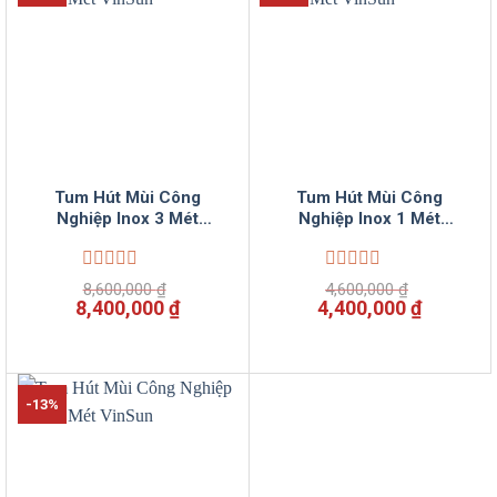
Tum Hút Mùi Công
Tum Hút Mùi Công
Nghiệp Inox 3 Mét
Nghiệp Inox 1 Mét
VinSun
VinSun
Được
Được
8,600,000
₫
4,600,000
₫
xếp
xếp
Giá
Giá
Giá
Giá
8,400,000
₫
4,400,000
₫
hạng
hạng
gốc
hiện
gốc
hiện
0
0
là:
tại
là:
tại
5
5
8,600,000 ₫.
là:
4,600,000 ₫.
là:
sao
sao
8,400,000 ₫.
4,400,00
-13%