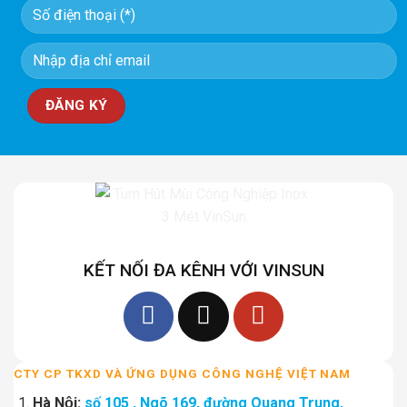
KẾT NỐI ĐA KÊNH VỚI VINSUN
CTY CP TKXD VÀ ỨNG DỤNG CÔNG NGHỆ VIỆT NAM
Hà Nội:
số 105 , Ngõ 169, đường Quang Trung,