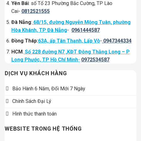
Yên Bái
: số Tổ 23 Phường Bắc Cường, TP Lào
Cai-
0812521555
Đà Nẵng
:
68/15, đường Nguyễn Mộng Tuân, phường
Hòa Khánh, TP Đà Nẵng
-
0961444587
Đồng Tháp:
63A, ấp Tân Thạnh, Lấp Vò
-
0947344334
HCM
:
Số 228 đường N7 ,KĐT Đông Thăng Long – P
Long Phước, TP Hồ Chí Minh
-
0972534587
DỊCH VỤ KHÁCH HÀNG
Bảo Hành 6 Năm, Đổi Mới 7 Ngày
Chính Sách Đại Lý
Hình thức thanh toán
WEBSITE TRONG HỆ THỐNG