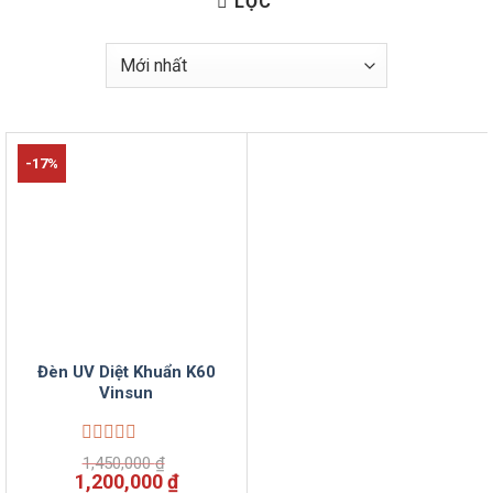
LỌC
-17%
Đèn UV Diệt Khuẩn K60
Vinsun
Được
1,450,000
₫
xếp
Giá
Giá
1,200,000
₫