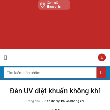
Skip
Xem giá
theo vị trí
to
content
Tìm
kiếm:
Đèn UV diệt khuẩn không khí
Trang chủ
»
Đèn UV diệt khuẩn không khí