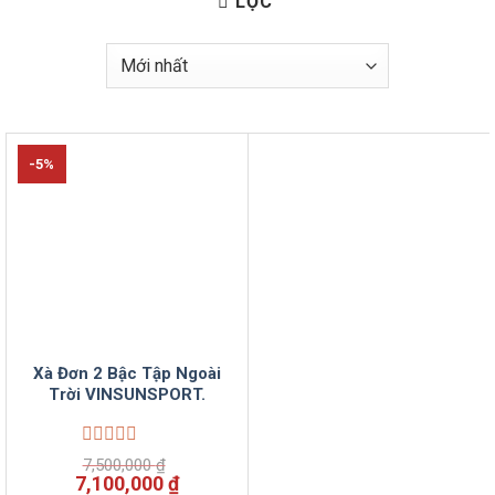
LỌC
-5%
Xà Đơn 2 Bậc Tập Ngoài
Trời VINSUNSPORT.
Được
7,500,000
₫
xếp
Giá
Giá
7,100,000
₫