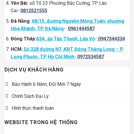
Yên Bái
: số Tổ 23 Phường Bắc Cường, TP Lào
Cai-
0812521555
Đà Nẵng
:
68/15, đường Nguyễn Mộng Tuân, phường
Hòa Khánh, TP Đà Nẵng
-
0961444587
Đồng Tháp:
63A, ấp Tân Thạnh, Lấp Vò
-
0947344334
HCM
:
Số 228 đường N7 ,KĐT Đông Thăng Long – P
Long Phước, TP Hồ Chí Minh
-
0972534587
DỊCH VỤ KHÁCH HÀNG
Bảo Hành 6 Năm, Đổi Mới 7 Ngày
Chính Sách Đại Lý
Hình thức thanh toán
WEBSITE TRONG HỆ THỐNG