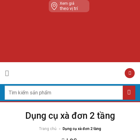
Skip
Xem giá
theo vị trí
to
content
Tìm
kiếm:
Dụng cụ xà đơn 2 tầng
Trang chủ
»
Dụng cụ xà đơn 2 tầng