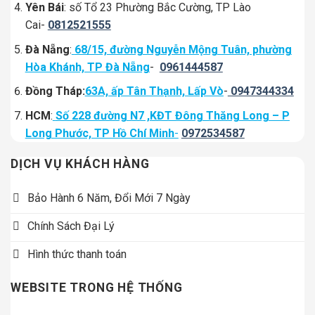
Yên Bái
: số Tổ 23 Phường Bắc Cường, TP Lào
Cai-
0812521555
Đà Nẵng
:
68/15, đường Nguyễn Mộng Tuân, phường
Hòa Khánh, TP Đà Nẵng
-
0961444587
Đồng Tháp:
63A, ấp Tân Thạnh, Lấp Vò
-
0947344334
HCM
:
Số 228 đường N7 ,KĐT Đông Thăng Long – P
Long Phước, TP Hồ Chí Minh
-
0972534587
DỊCH VỤ KHÁCH HÀNG
Bảo Hành 6 Năm, Đổi Mới 7 Ngày
Chính Sách Đại Lý
Hình thức thanh toán
WEBSITE TRONG HỆ THỐNG