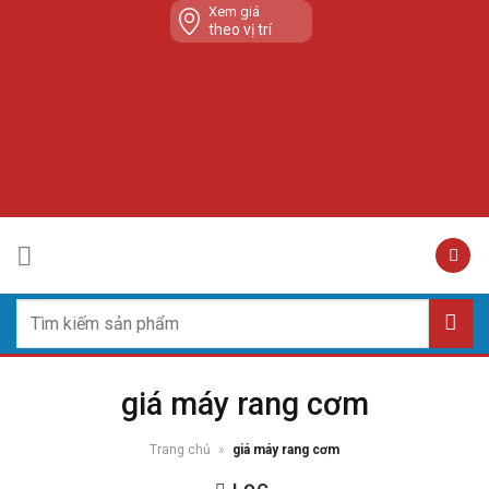
Skip
Xem giá
theo vị trí
to
content
Tìm
kiếm:
giá máy rang cơm
Trang chủ
»
giá máy rang cơm