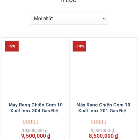
LỌC
-5%
-14%
Máy Rang Chiên Cơm 10
Máy Rang Chiên Cơm 10
Xuất Inox 304 Gas Điện
Xuất Inox 201 Gas Điện
Tự Động VinSun
Tự Động VinSun
Được
Được
10,000,000
₫
9,900,000
₫
xếp
xếp
Giá
Giá
Giá
Giá
9,500,000
₫
8,500,000
₫