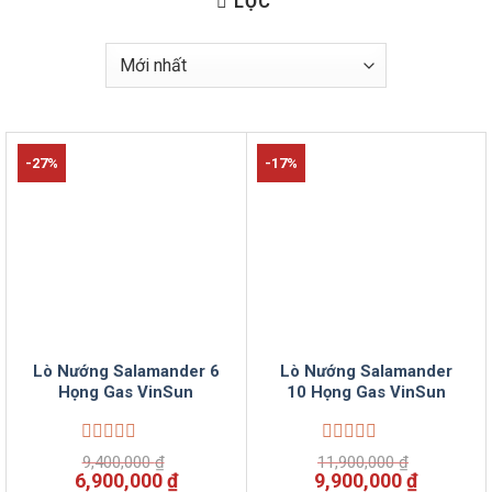
LỌC
-27%
-17%
Lò Nướng Salamander 6
Lò Nướng Salamander
Họng Gas VinSun
10 Họng Gas VinSun
Được
Được
9,400,000
₫
11,900,000
₫
xếp
xếp
Giá
Giá
Giá
Giá
6,900,000
₫
9,900,000
₫