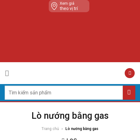
Skip
Xem giá
theo vị trí
to
content
Tìm
kiếm:
Lò nướng bằng gas
Trang chủ
»
Lò nướng bằng gas