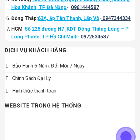
Hòa Khánh, TP Đà Nẵng
-
0961444587
Đồng Tháp:
63A, ấp Tân Thạnh, Lấp Vò
-
0947344334
HCM
:
Số 228 đường N7 ,KĐT Đông Thăng Long – P
Long Phước, TP Hồ Chí Minh
-
0972534587
DỊCH VỤ KHÁCH HÀNG
Bảo Hành 6 Năm, Đổi Mới 7 Ngày
Chính Sách Đại Lý
Hình thức thanh toán
WEBSITE TRONG HỆ THỐNG