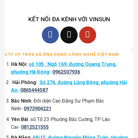
KẾT NỐI ĐA KÊNH VỚI VINSUN
CTY CP TKXD VÀ ỨNG DỤNG CÔNG NGHỆ VIỆT NAM
Hà Nội:
số 105 , Ngõ 169, đường Quang Trung,
phường Hà Đông
-
0962507936
Hải Phòng:
Số 276, đường Lũng Đông, phường Hải
An-
0865444587
Bắc Ninh:
Đối diện Cao Đẳng Sư Phạm Bắc
Ninh-
0973904221
Yên Bái
: số Tổ 23 Phường Bắc Cường, TP Lào
Cai-
0812521555
Đà Nẵng
:
68/15, đường Nguyễn Mộng Tuân, phường