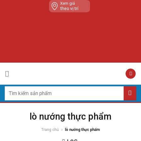
Skip
Xem giá
theo vị trí
to
content
Tìm
kiếm:
lò nướng thực phẩm
Trang chủ
»
lò nướng thực phẩm