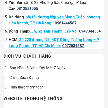
Yên Bái
: số Tổ 23 Phường Bắc Cường, TP Lào
Cai-
0812521555
Đà Nẵng
:
68/15, đường Nguyễn Mộng Tuân, phường
Hòa Khánh, TP Đà Nẵng
-
0961444587
Đồng Tháp:
63A, ấp Tân Thạnh, Lấp Vò
-
0947344334
HCM
:
Số 228 đường N7 ,KĐT Đông Thăng Long – P
Long Phước, TP Hồ Chí Minh
-
0972534587
DỊCH VỤ KHÁCH HÀNG
Bảo Hành 6 Năm, Đổi Mới 7 Ngày
Chính Sách Đại Lý
Hình thức thanh toán
WEBSITE TRONG HỆ THỐNG