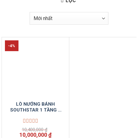
LỌC
-4%
LÒ NƯỚNG BÁNH
SOUTHSTAR 1 TẦNG 2
KHAY ĐIỆN YXD-20C
Được
10,400,000
₫
xếp
Giá
Giá
10,000,000
₫