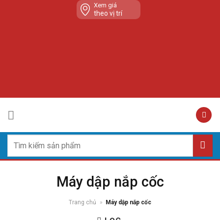
Skip
Xem giá
theo vị trí
to
content
Tìm
kiếm:
Máy dập nắp cốc
Trang chủ
»
Máy dập nắp cốc