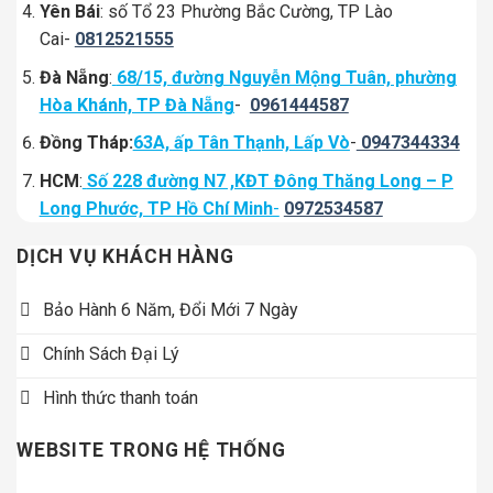
Yên Bái
: số Tổ 23 Phường Bắc Cường, TP Lào
Cai-
0812521555
Đà Nẵng
:
68/15, đường Nguyễn Mộng Tuân, phường
Hòa Khánh, TP Đà Nẵng
-
0961444587
Đồng Tháp:
63A, ấp Tân Thạnh, Lấp Vò
-
0947344334
HCM
:
Số 228 đường N7 ,KĐT Đông Thăng Long – P
Long Phước, TP Hồ Chí Minh
-
0972534587
DỊCH VỤ KHÁCH HÀNG
Bảo Hành 6 Năm, Đổi Mới 7 Ngày
Chính Sách Đại Lý
Hình thức thanh toán
WEBSITE TRONG HỆ THỐNG