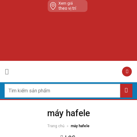
Skip
Xem giá
theo vị trí
to
content
Tìm
kiếm:
máy hafele
Trang chủ
»
máy hafele