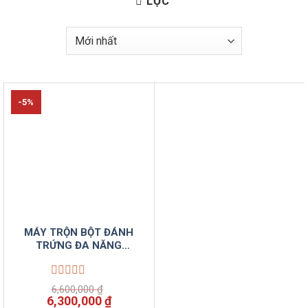
LỌC
-5%
MÁY TRỘN BỘT ĐÁNH
TRỨNG ĐA NĂNG
HAFELE FM305-5L
Được
6,600,000
₫
xếp
Giá
Giá
6,300,000
₫