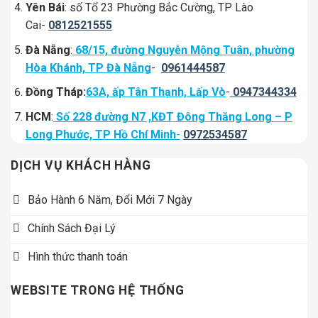
Yên Bái
: số Tổ 23 Phường Bắc Cường, TP Lào
Cai-
0812521555
Đà Nẵng
:
68/15, đường Nguyễn Mộng Tuân, phường
Hòa Khánh, TP Đà Nẵng
-
0961444587
Đồng Tháp:
63A, ấp Tân Thạnh, Lấp Vò
-
0947344334
HCM
:
Số 228 đường N7 ,KĐT Đông Thăng Long – P
Long Phước, TP Hồ Chí Minh
-
0972534587
DỊCH VỤ KHÁCH HÀNG
Bảo Hành 6 Năm, Đổi Mới 7 Ngày
Chính Sách Đại Lý
Hình thức thanh toán
WEBSITE TRONG HỆ THỐNG