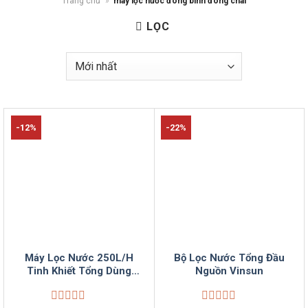
Trang chủ
»
máy lọc nước đóng bình đóng chai
LỌC
-12%
-22%
Máy Lọc Nước 250L/H
Bộ Lọc Nước Tổng Đầu
Tinh Khiết Tổng Dùng
Nguồn Vinsun
Đến 1000 Người VinSun