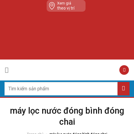
Skip
Xem giá
theo vị trí
to
content
Tìm
kiếm:
máy lọc nước đóng bình đóng
chai