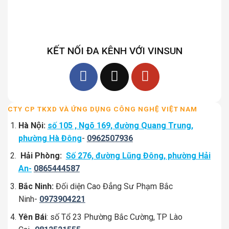
KẾT NỐI ĐA KÊNH VỚI VINSUN
CTY CP TKXD VÀ ỨNG DỤNG CÔNG NGHỆ VIỆT NAM
Hà Nội:
số 105 , Ngõ 169, đường Quang Trung,
phường Hà Đông
-
0962507936
Hải Phòng:
Số 276, đường Lũng Đông, phường Hải
An-
0865444587
Bắc Ninh:
Đối diện Cao Đẳng Sư Phạm Bắc
Ninh-
0973904221
Yên Bái
: số Tổ 23 Phường Bắc Cường, TP Lào