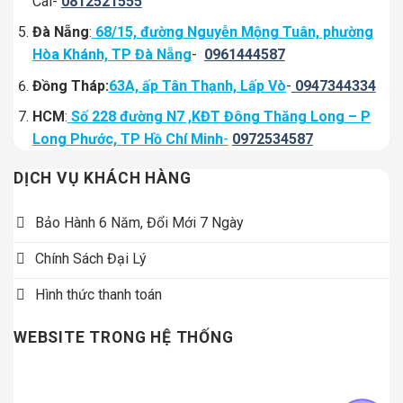
Cai-
0812521555
Đà Nẵng
:
68/15, đường Nguyễn Mộng Tuân, phường
Hòa Khánh, TP Đà Nẵng
-
0961444587
Đồng Tháp:
63A, ấp Tân Thạnh, Lấp Vò
-
0947344334
HCM
:
Số 228 đường N7 ,KĐT Đông Thăng Long – P
Long Phước, TP Hồ Chí Minh
-
0972534587
DỊCH VỤ KHÁCH HÀNG
Bảo Hành 6 Năm, Đổi Mới 7 Ngày
Chính Sách Đại Lý
Hình thức thanh toán
WEBSITE TRONG HỆ THỐNG