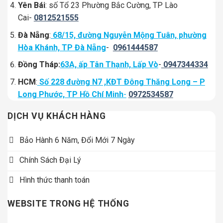
Yên Bái
: số Tổ 23 Phường Bắc Cường, TP Lào
Cai-
0812521555
Đà Nẵng
:
68/15, đường Nguyễn Mộng Tuân, phường
Hòa Khánh, TP Đà Nẵng
-
0961444587
Đồng Tháp:
63A, ấp Tân Thạnh, Lấp Vò
-
0947344334
HCM
:
Số 228 đường N7 ,KĐT Đông Thăng Long – P
Long Phước, TP Hồ Chí Minh
-
0972534587
DỊCH VỤ KHÁCH HÀNG
Bảo Hành 6 Năm, Đổi Mới 7 Ngày
Chính Sách Đại Lý
Hình thức thanh toán
WEBSITE TRONG HỆ THỐNG