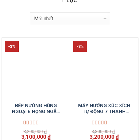
LỌC
-3%
-3%
BẾP NƯỚNG HỒNG
MÁY NƯỚNG XÚC XÍCH
NGOẠI 6 HỌNG NGẮN
TỰ ĐỘNG 7 THANH
BN-F2.6GN
(KÍNH CONG)
Được
Được
3,200,000
₫
3,300,000
₫
xếp
xếp
Giá
Giá
Giá
Giá
3,100,000
₫
3,200,000
₫