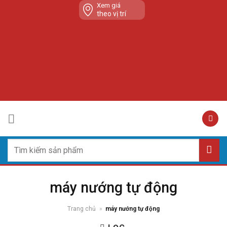
Skip
Xem giá
theo vị trí
to
content
Tìm
kiếm:
máy nướng tự động
Trang chủ
»
máy nướng tự động