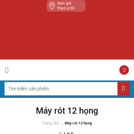
Skip
Xem giá
theo vị trí
to
content
Tìm
kiếm:
Máy rót 12 họng
Trang chủ
»
Máy rót 12 họng