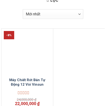
LỌC
-8%
Máy Chiết Rót Bán Tự
Động 12 Vòi Vinsun
Được
24,000,000
₫
xếp
Giá
Giá
22,000,000
₫