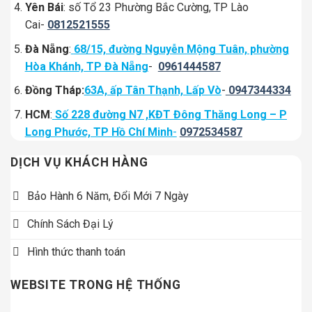
Yên Bái
: số Tổ 23 Phường Bắc Cường, TP Lào
Cai-
0812521555
Đà Nẵng
:
68/15, đường Nguyễn Mộng Tuân, phường
Hòa Khánh, TP Đà Nẵng
-
0961444587
Đồng Tháp:
63A, ấp Tân Thạnh, Lấp Vò
-
0947344334
HCM
:
Số 228 đường N7 ,KĐT Đông Thăng Long – P
Long Phước, TP Hồ Chí Minh
-
0972534587
DỊCH VỤ KHÁCH HÀNG
Bảo Hành 6 Năm, Đổi Mới 7 Ngày
Chính Sách Đại Lý
Hình thức thanh toán
WEBSITE TRONG HỆ THỐNG