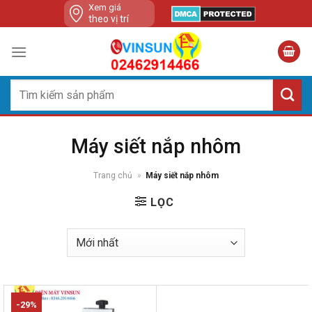
Skip
Xem giá
theo vị trí
to
content
Tìm
kiếm:
Máy siết nắp nhôm
Trang chủ
»
Máy siết nắp nhôm
LỌC
-29%