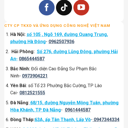
CTY CP TKXD VÀ ỨNG DỤNG CÔNG NGHỆ VIỆT NAM
Hà Nội:
số 105 , Ngõ 169, đường Quang Trung,
phường Hà Đông
-
0962507936
Hải Phòng:
Số 276, đường Lũng Đông, phường Hải
An-
0865444587
Bắc Ninh:
Đối diện Cao Đẳng Sư Phạm Bắc
Ninh-
0973904221
Yên Bái
: số Tổ 23 Phường Bắc Cường, TP Lào
Cai-
0812521555
Đà Nẵng
:
68/15, đường Nguyễn Mộng Tuân, phường
Hòa Khánh, TP Đà Nẵng
-
0961444587
Đồng Tháp:
63A, ấp Tân Thạnh, Lấp Vò
-
0947344334