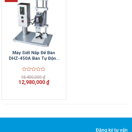
Máy Siết Nắp Để Bàn
DHZ-450A Bán Tự Động
Vinsun
Được
18,400,000
₫
xếp
Giá
Giá
12,980,000
₫
hạng
gốc
hiện
0
là:
tại
5
18,400,000 ₫.
là:
sao
12,980,000 ₫.
Đăng ký tư vấn