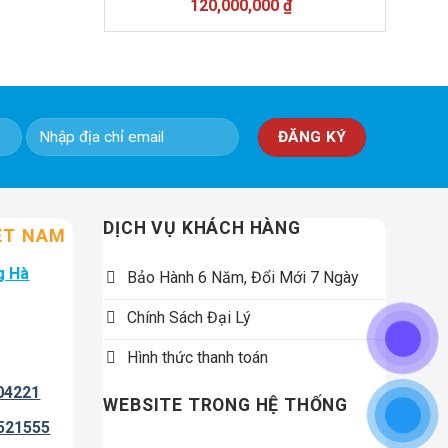
Giá
Giá
120,000,000
₫
gốc
hiện
là:
tại
138,000,000 ₫.
là:
120,000,000 ₫.
DỊCH VỤ KHÁCH HÀNG
ỆT NAM
g Hà
Bảo Hành 6 Năm, Đổi Mới 7 Ngày
Chính Sách Đại Lý
Hình thức thanh toán
04221
WEBSITE TRONG HỆ THỐNG
521555