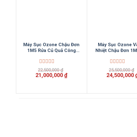
Máy Sục Ozone Chậu Đơn
Máy Sục Ozone Và
1M5 Rửa Củ Quả Công
Nhiệt Chậu Đơn 1M
Nghiệp VinSun
Củ Quả Thịt Cá Đa
VinSun
Được
Được
22,500,000
₫
25,500,000
₫
xếp
xếp
Giá
Giá
Giá
21,000,000
₫
24,500,000
hạng
hạng
gốc
hiện
gốc
0
0
là:
tại
là:
5
5
22,500,000 ₫.
là:
25,500,000 ₫
sao
sao
21,000,000 ₫.