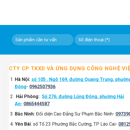
CTY CP TKXD VÀ ỨNG DỤNG CÔNG NGHỆ VI
Hà Nội:
số 105 , Ngõ 169, đường Quang Trung, phườn
Đông
-
0962507936
Hải Phòng:
Số 276, đường Lũng Đông, phường Hải
An-
0865444587
Bắc Ninh:
Đối diện Cao Đẳng Sư Phạm Bắc Ninh-
09739
Yên Bái
: số Tổ 23 Phường Bắc Cường, TP Lào Cai-
0812