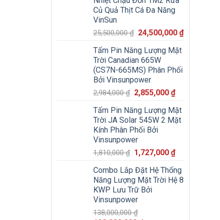
Nhiệt Chậu Đơn 1M2 Rửa
22,500,000 ₫.
là:
Củ Quả Thịt Cá Đa Năng
21,000,000
VinSun
Giá
Giá
24,500,000
₫
25,500,000
₫
gốc
hiện
Tấm Pin Năng Lượng Mặt
là:
tại
Trời Canadian 665W
25,500,000 ₫.
là:
(CS7N-665MS) Phân Phối
24,500,000
Bởi Vinsunpower
Giá
Giá
2,855,000
₫
2,984,000
₫
gốc
hiện
Tấm Pin Năng Lượng Mặt
là:
tại
Trời JA Solar 545W 2 Mặt
2,984,000 ₫.
là:
Kính Phân Phối Bởi
2,855,000 ₫.
Vinsunpower
Giá
Giá
1,727,000
₫
1,810,000
₫
gốc
hiện
Combo Lắp Đặt Hệ Thống
là:
tại
Năng Lượng Mặt Trời Hệ 8
1,810,000 ₫.
là:
KWP Lưu Trữ Bởi
1,727,000 ₫.
Vinsunpower
138,000,000
₫