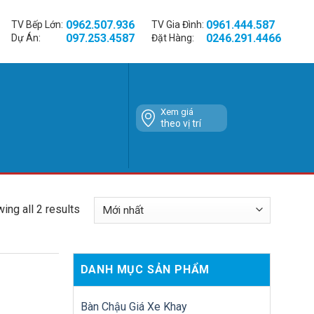
0962.507.936
0961.444.587
TV Bếp Lớn:
TV Gia Đình:
097.253.4587
0246.291.4466
Dự Án:
Đặt Hàng:
Xem giá
theo vị trí
ing all 2 results
DANH MỤC SẢN PHẨM
Bàn Chậu Giá Xe Khay