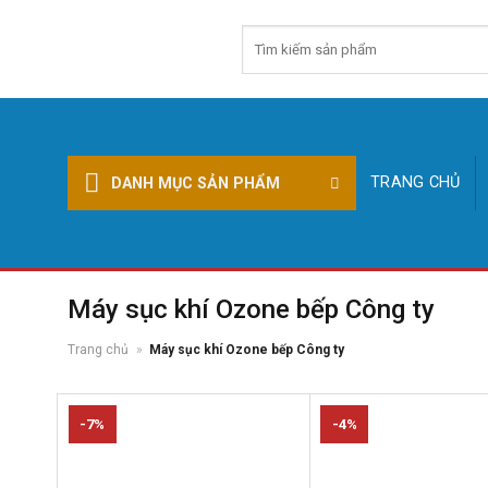
Skip
Tìm
to
kiếm:
content
TRANG CHỦ
DANH MỤC SẢN PHẨM
Máy sục khí Ozone bếp Công ty
Trang chủ
»
Máy sục khí Ozone bếp Công ty
-7%
-4%