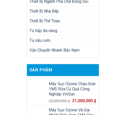
Thiết Bị Ngành Pha Chế Đóng Gói
Thiết Bị Nhà Bếp
Thiết Bị Thể Thao
Tủ hấp đa năng
Tủ nấu cơm
Vận Chuyển Nhanh Bắc Nam
SẢN PHẨM
Máy Sục Ozone Chậu Đơn
1M5 Rửa Củ Quả Công
Nghiệp VinSun
Giá
Giá
21,000,000
₫
22,500,000
₫
gốc
hiện
Máy Sục Ozone Và Gia
là:
tại