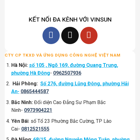
KẾT NỐI ĐA KÊNH VỚI VINSUN
CTY CP TKXD VÀ ỨNG DỤNG CÔNG NGHỆ VIỆT NAM
Hà Nội:
số 105 , Ngõ 169, đường Quang Trung,
phường Hà Đông
-
0962507936
Hải Phòng:
Số 276, đường Lũng Đông, phường Hải
An-
0865444587
Bắc Ninh:
Đối diện Cao Đẳng Sư Phạm Bắc
Ninh-
0973904221
Yên Bái
: số Tổ 23 Phường Bắc Cường, TP Lào
Cai-
0812521555
Đà Nẵng
:
68/15, đường Nguyễn Mộng Tuân, phường