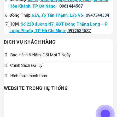
Hòa Khánh, TP Đà Nẵng
-
0961444587
Đồng Tháp:
63A, ấp Tân Thạnh, Lấp Vò
-
0947344334
HCM
:
Số 228 đường N7 ,KĐT Đông Thăng Long – P
Long Phước, TP Hồ Chí Minh
-
0972534587
DỊCH VỤ KHÁCH HÀNG
Bảo Hành 6 Năm, Đổi Mới 7 Ngày
Chính Sách Đại Lý
Hình thức thanh toán
WEBSITE TRONG HỆ THỐNG