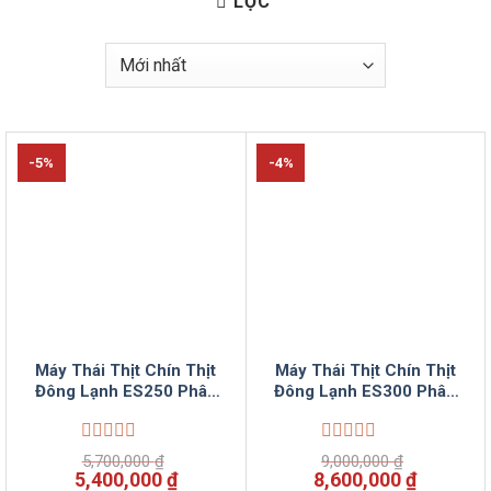
LỌC
-5%
-4%
Máy Thái Thịt Chín Thịt
Máy Thái Thịt Chín Thịt
Đông Lạnh ES250 Phân
Đông Lạnh ES300 Phân
Phối Bởi Vinsun
Phối Bởi Vinsun
Được
Được
5,700,000
₫
9,000,000
₫
xếp
xếp
Giá
Giá
Giá
Giá
5,400,000
₫
8,600,000
₫