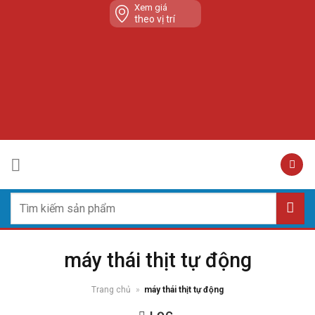
Skip
Xem giá
theo vị trí
to
content
Tìm
kiếm:
máy thái thịt tự động
Trang chủ
»
máy thái thịt tự động