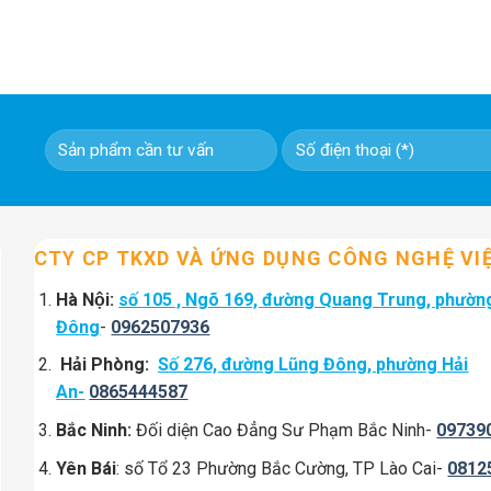
CTY CP TKXD VÀ ỨNG DỤNG CÔNG NGHỆ VI
Hà Nội:
số 105 , Ngõ 169, đường Quang Trung, phườn
Đông
-
0962507936
Hải Phòng:
Số 276, đường Lũng Đông, phường Hải
An-
0865444587
Bắc Ninh:
Đối diện Cao Đẳng Sư Phạm Bắc Ninh-
09739
Yên Bái
: số Tổ 23 Phường Bắc Cường, TP Lào Cai-
0812