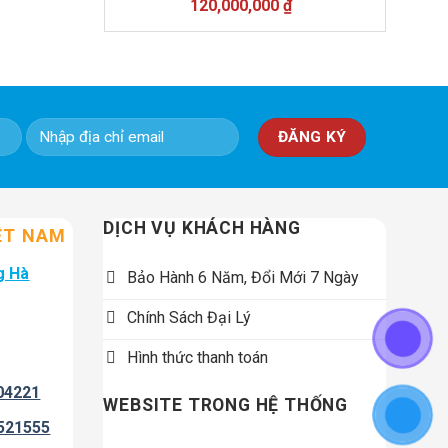
Giá
Giá
120,000,000
₫
gốc
hiện
là:
tại
138,000,000 ₫.
là:
120,000,000 ₫.
DỊCH VỤ KHÁCH HÀNG
ỆT NAM
g Hà
Bảo Hành 6 Năm, Đổi Mới 7 Ngày
Chính Sách Đại Lý
Hình thức thanh toán
04221
WEBSITE TRONG HỆ THỐNG
521555