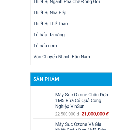
Thiết Bị Ngành Pha Chế Đóng Gói
Thiết Bị Nhà Bếp
Thiết Bị Thể Thao
Tủ hấp đa năng
Tủ nấu cơm
Vận Chuyển Nhanh Bắc Nam
SẢN PHẨM
Máy Sục Ozone Chậu Đơn
1M5 Rửa Củ Quả Công
Nghiệp VinSun
Giá
Giá
21,000,000
₫
22,500,000
₫
gốc
hiện
Máy Sục Ozone Và Gia
là:
tại