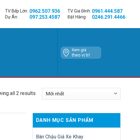
0962.507.936
0961.444.587
TV Bếp Lớn:
TV Gia Đình:
097.253.4587
0246.291.4466
Dự Án:
Đặt Hàng:
Xem giá
theo vị trí
ing all 2 results
DANH MỤC SẢN PHẨM
Bàn Chậu Giá Xe Khay