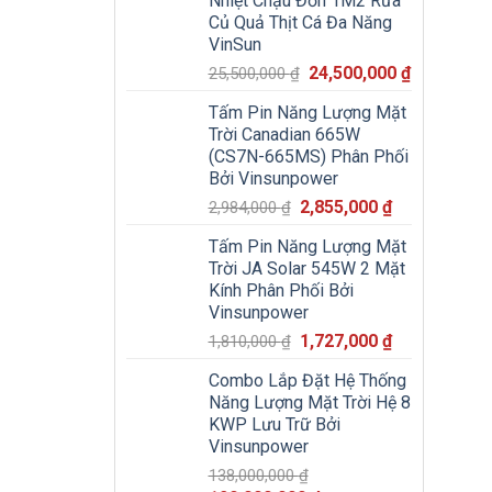
Nhiệt Chậu Đơn 1M2 Rửa
22,500,000 ₫.
là:
Củ Quả Thịt Cá Đa Năng
21,000,000
VinSun
Giá
Giá
24,500,000
₫
25,500,000
₫
gốc
hiện
Tấm Pin Năng Lượng Mặt
là:
tại
Trời Canadian 665W
25,500,000 ₫.
là:
(CS7N-665MS) Phân Phối
24,500,000
Bởi Vinsunpower
Giá
Giá
2,855,000
₫
2,984,000
₫
gốc
hiện
Tấm Pin Năng Lượng Mặt
là:
tại
Trời JA Solar 545W 2 Mặt
2,984,000 ₫.
là:
Kính Phân Phối Bởi
2,855,000 ₫.
Vinsunpower
Giá
Giá
1,727,000
₫
1,810,000
₫
gốc
hiện
Combo Lắp Đặt Hệ Thống
là:
tại
Năng Lượng Mặt Trời Hệ 8
1,810,000 ₫.
là:
KWP Lưu Trữ Bởi
1,727,000 ₫.
Vinsunpower
138,000,000
₫