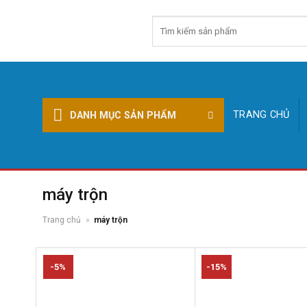
Skip
Tìm
to
kiếm:
content
TRANG CHỦ
DANH MỤC SẢN PHẨM
máy trộn
Trang chủ
»
máy trộn
-5%
-15%