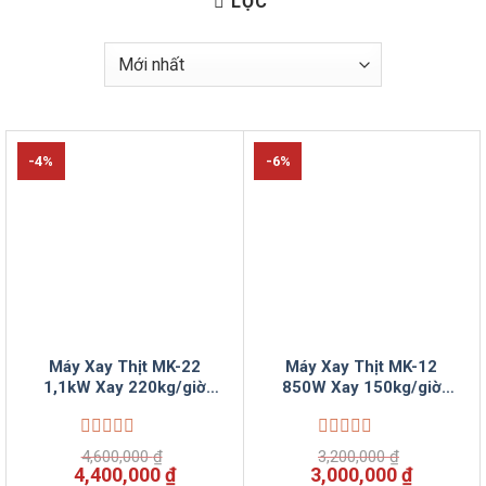
LỌC
-4%
-6%
Máy Xay Thịt MK-22
Máy Xay Thịt MK-12
1,1kW Xay 220kg/giờ
850W Xay 150kg/giờ
Dạng Hạt Lựu VinSun
Dạng Hạt Lựu VinSun
Phân Phối
Phân Phối
Được
Được
4,600,000
₫
3,200,000
₫
xếp
xếp
Giá
Giá
Giá
Giá
4,400,000
₫
3,000,000
₫