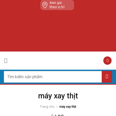
Skip
Xem giá
theo vị trí
to
content
Tìm
kiếm:
máy xay thịt
Trang chủ
»
máy xay thịt