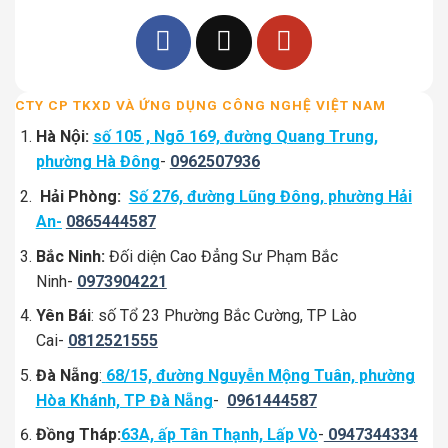
CTY CP TKXD VÀ ỨNG DỤNG CÔNG NGHỆ VIỆT NAM
Hà Nội:
số 105 , Ngõ 169, đường Quang Trung,
phường Hà Đông
-
0962507936
Hải Phòng:
Số 276, đường Lũng Đông, phường Hải
An-
0865444587
Bắc Ninh:
Đối diện Cao Đẳng Sư Phạm Bắc
Ninh-
0973904221
Yên Bái
: số Tổ 23 Phường Bắc Cường, TP Lào
Cai-
0812521555
Đà Nẵng
:
68/15, đường Nguyễn Mộng Tuân, phường
Hòa Khánh, TP Đà Nẵng
-
0961444587
Đồng Tháp:
63A, ấp Tân Thạnh, Lấp Vò
-
0947344334