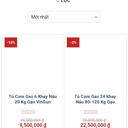
LỌC
-10%
-2%
Tủ Cơm Gas 6 Khay Nấu
Tủ Cơm Gas 24 Khay
20 Kg Gạo VinSun
Nấu 80-120 Kg Gạo
VinSun
Được
Được
10,500,000
₫
23,000,000
₫
xếp
xếp
Giá
Giá
Giá
Giá
9,500,000
₫
22,500,000
₫