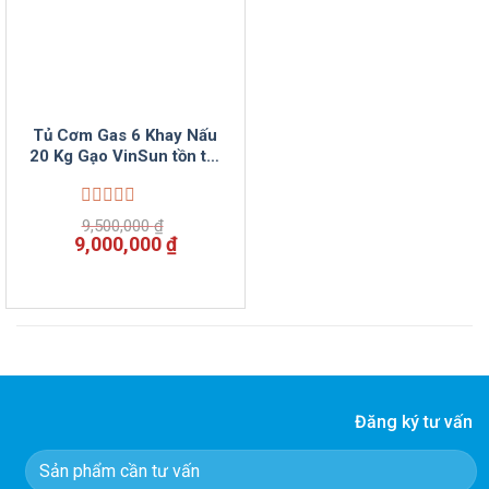
Tủ Cơm Gas 6 Khay Nấu
20 Kg Gạo VinSun tồn tốt
rẻ
Được
9,500,000
₫
xếp
Giá
Giá
9,000,000
₫
hạng
gốc
hiện
0
là:
tại
5
9,500,000 ₫.
là:
sao
9,000,000 ₫.
Đăng ký tư vấn