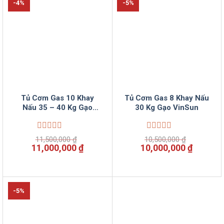
-4%
-5%
Tủ Cơm Gas 10 Khay
Tủ Cơm Gas 8 Khay Nấu
Nấu 35 – 40 Kg Gạo
30 Kg Gạo VinSun
VinSun
Được
Được
11,500,000
₫
10,500,000
₫
xếp
xếp
Giá
Giá
Giá
Giá
11,000,000
₫
10,000,000
₫
hạng
hạng
gốc
hiện
gốc
hiện
0
0
là:
tại
là:
tại
5
5
11,500,000 ₫.
là:
10,500,000 ₫.
là:
sao
sao
11,000,000 ₫.
10,000,
-5%