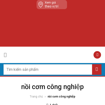
Skip
Xem giá
theo vị trí
to
content
Tìm
kiếm:
nồi cơm công nghiệp
Trang chủ
»
nồi cơm công nghiệp