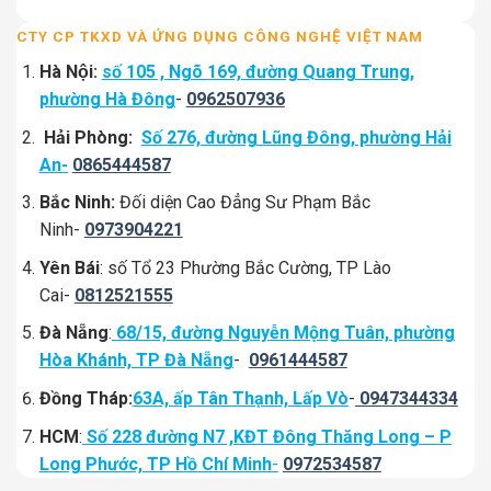
CTY CP TKXD VÀ ỨNG DỤNG CÔNG NGHỆ VIỆT NAM
Hà Nội:
số 105 , Ngõ 169, đường Quang Trung,
phường Hà Đông
-
0962507936
Hải Phòng:
Số 276, đường Lũng Đông, phường Hải
An-
0865444587
Bắc Ninh:
Đối diện Cao Đẳng Sư Phạm Bắc
Ninh-
0973904221
Yên Bái
: số Tổ 23 Phường Bắc Cường, TP Lào
Cai-
0812521555
Đà Nẵng
:
68/15, đường Nguyễn Mộng Tuân, phường
Hòa Khánh, TP Đà Nẵng
-
0961444587
Đồng Tháp:
63A, ấp Tân Thạnh, Lấp Vò
-
0947344334
HCM
:
Số 228 đường N7 ,KĐT Đông Thăng Long – P
Long Phước, TP Hồ Chí Minh
-
0972534587