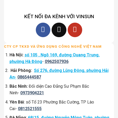
KẾT NỐI ĐA KÊNH VỚI VINSUN
CTY CP TKXD VÀ ỨNG DỤNG CÔNG NGHỆ VIỆT NAM
Hà Nội:
số 105 , Ngõ 169, đường Quang Trung,
phường Hà Đông
-
0962507936
Hải Phòng:
Số 276, đường Lũng Đông, phường Hải
An-
0865444587
Bắc Ninh:
Đối diện Cao Đẳng Sư Phạm Bắc
Ninh-
0973904221
Yên Bái
: số Tổ 23 Phường Bắc Cường, TP Lào
Cai-
0812521555
Đà Nẵng
:
68/15, đường Nguyễn Mộng Tuân, phường