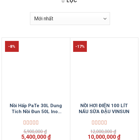
LỌC
-8%
-17%
Nồi Hấp PaTe 30L Dung
NỒI HƠI ĐIỆN 100 LÍT
Tích Nồi Đun 50L Inox
NẤU SỮA ĐẬU VINSUN
Điện Tự Động VinSun
Được
Được
5,900,000
₫
12,000,000
₫
xếp
xếp
Giá
Giá
Giá
Giá
5,400,000
₫
10,000,000
₫