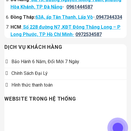
Hòa Khánh, TP Đà Nẵng
-
0961444587
Đồng Tháp:
63A, ấp Tân Thạnh, Lấp Vò
-
0947344334
HCM
:
Số 228 đường N7 ,KĐT Đông Thăng Long – P
Long Phước, TP Hồ Chí Minh
-
0972534587
DỊCH VỤ KHÁCH HÀNG
Bảo Hành 6 Năm, Đổi Mới 7 Ngày
Chính Sách Đại Lý
Hình thức thanh toán
WEBSITE TRONG HỆ THỐNG