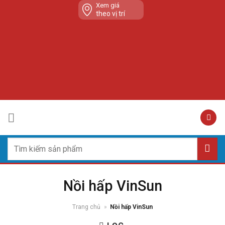
Skip
Xem giá
theo vị trí
to
content
Tìm
kiếm:
Nồi hấp VinSun
Trang chủ
»
Nồi hấp VinSun