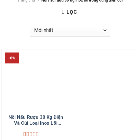
Trang chủ
»
Nồi nấu rượu 30 Kg inox lõi đồng dùng điện củi
LỌC
-8%
Nồi Nấu Rượu 30 Kg Điện
Và Củi Loại Inox Lõi
Đồng VinSun