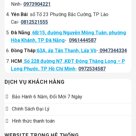
Ninh-
0973904221
Yên Bái
: số Tổ 23 Phường Bắc Cường, TP Lào
Cai-
0812521555
Đà Nẵng
:
68/15, đường Nguyễn Mộng Tuân, phường
Hòa Khánh, TP Đà Nẵng
-
0961444587
Đồng Tháp:
63A, ấp Tân Thạnh, Lấp Vò
-
0947344334
HCM
:
Số 228 đường N7 ,KĐT Đông Thăng Long – P
Long Phước, TP Hồ Chí Minh
-
0972534587
DỊCH VỤ KHÁCH HÀNG
Bảo Hành 6 Năm, Đổi Mới 7 Ngày
Chính Sách Đại Lý
Hình thức thanh toán
WEBSITE TRONG HỆ THỐNG