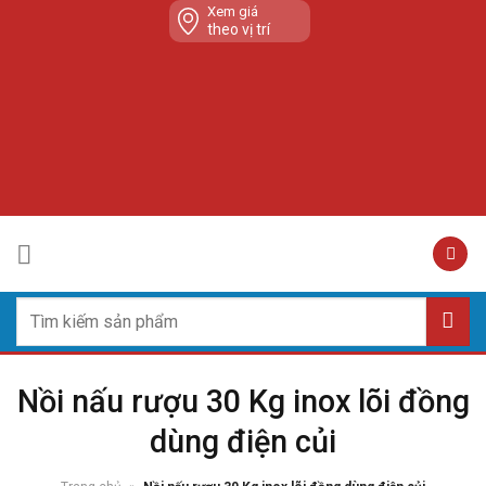
Skip
Xem giá
theo vị trí
to
content
Tìm
kiếm:
Nồi nấu rượu 30 Kg inox lõi đồng
dùng điện củi