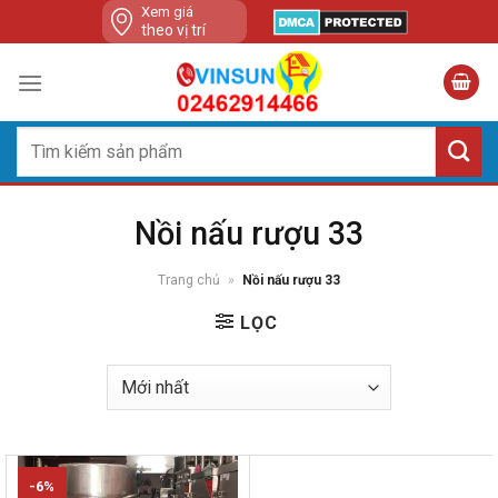
Skip
Xem giá
theo vị trí
to
content
Tìm
kiếm:
Nồi nấu rượu 33
Trang chủ
»
Nồi nấu rượu 33
LỌC
-6%