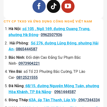
CTY CP TKXD VÀ ỨNG DỤNG CÔNG NGHỆ VIỆT NAM
Hà Nội:
số 105 , Ngõ 169, đường Quang Trung,
phường Hà Đông
-
0962507936
Hải Phòng:
Số 276, đường Lũng Đông, phường Hải
An-
0865444587
Bắc Ninh:
Đối diện Cao Đẳng Sư Phạm Bắc
Ninh-
0973904221
Yên Bái
: số Tổ 23 Phường Bắc Cường, TP Lào
Cai-
0812521555
Đà Nẵng
:
68/15, đường Nguyễn Mộng Tuân, phường
Hòa Khánh, TP Đà Nẵng
-
0961444587
Đồng Tháp:
63A, ấp Tân Thạnh, Lấp Vò
-
0947344334