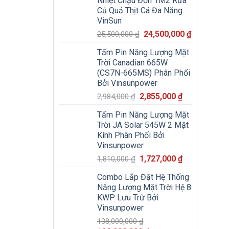
Nhiệt Chậu Đơn 1M2 Rửa
22,500,000 ₫.
là:
Củ Quả Thịt Cá Đa Năng
21,000,000
VinSun
Giá
Giá
24,500,000
₫
25,500,000
₫
gốc
hiện
Tấm Pin Năng Lượng Mặt
là:
tại
Trời Canadian 665W
25,500,000 ₫.
là:
(CS7N-665MS) Phân Phối
24,500,000
Bởi Vinsunpower
Giá
Giá
2,855,000
₫
2,984,000
₫
gốc
hiện
Tấm Pin Năng Lượng Mặt
là:
tại
Trời JA Solar 545W 2 Mặt
2,984,000 ₫.
là:
Kính Phân Phối Bởi
2,855,000 ₫.
Vinsunpower
Giá
Giá
1,727,000
₫
1,810,000
₫
gốc
hiện
Combo Lắp Đặt Hệ Thống
là:
tại
Năng Lượng Mặt Trời Hệ 8
1,810,000 ₫.
là:
KWP Lưu Trữ Bởi
1,727,000 ₫.
Vinsunpower
138,000,000
₫