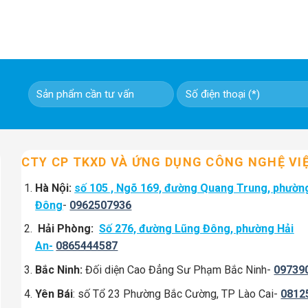
CTY CP TKXD VÀ ỨNG DỤNG CÔNG NGHỆ VI
Hà Nội:
số 105 , Ngõ 169, đường Quang Trung, phườn
Đông
-
0962507936
Hải Phòng:
Số 276, đường Lũng Đông, phường Hải
An-
0865444587
Bắc Ninh:
Đối diện Cao Đẳng Sư Phạm Bắc Ninh-
09739
Yên Bái
: số Tổ 23 Phường Bắc Cường, TP Lào Cai-
0812