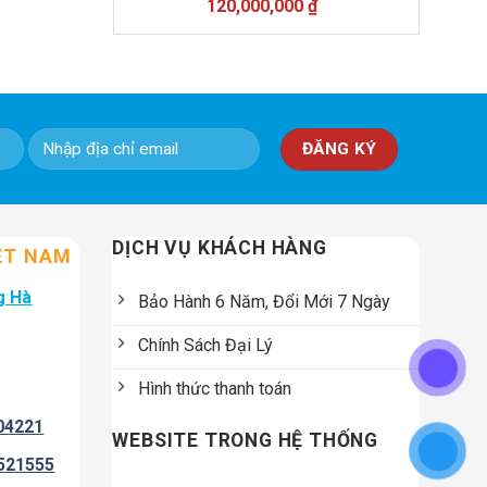
Giá
Giá
120,000,000
₫
gốc
hiện
là:
tại
138,000,000 ₫.
là:
120,000,000 ₫.
DỊCH VỤ KHÁCH HÀNG
ỆT NAM
g Hà
Bảo Hành 6 Năm, Đổi Mới 7 Ngày
Chính Sách Đại Lý
Hình thức thanh toán
04221
WEBSITE TRONG HỆ THỐNG
521555