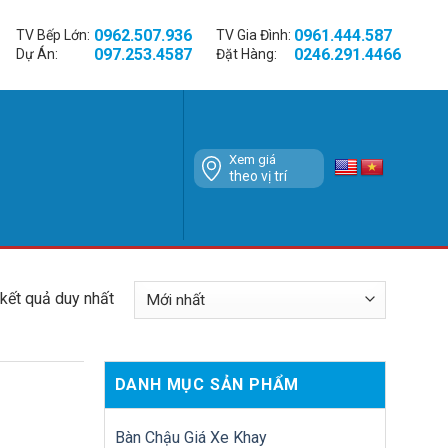
0962.507.936
0961.444.587
TV Bếp Lớn:
TV Gia Đình:
097.253.4587
0246.291.4466
Dự Án:
Đặt Hàng:
Xem giá
theo vị trí
 kết quả duy nhất
DANH MỤC SẢN PHẨM
Bàn Chậu Giá Xe Khay