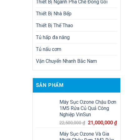
Thiết Bị Ngành Pha Chế Đóng Gói
Thiết Bị Nhà Bếp
Thiết Bị Thể Thao
Tủ hấp đa năng
Tủ nấu cơm
Vận Chuyển Nhanh Bắc Nam
SẢN PHẨM
Máy Sục Ozone Chậu Đơn
1M5 Rửa Củ Quả Công
Nghiệp VinSun
Giá
Giá
21,000,000
₫
22,500,000
₫
gốc
hiện
Máy Sục Ozone Và Gia
là:
tại