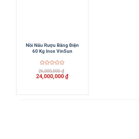
Nồi Nấu Rượu Bằng Điện
60 Kg Inox VinSun
Được
26,000,000
₫
xếp
Giá
Giá
24,000,000
₫
hạng
gốc
hiện
0
là:
tại
5
26,000,000 ₫.
là:
sao
24,000,000 ₫.