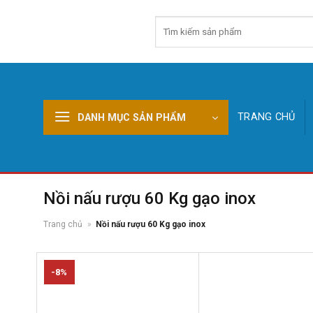
Skip
Tìm
to
kiếm:
content
TRANG CHỦ
DANH MỤC SẢN PHẨM
Nồi nấu rượu 60 Kg gạo inox
Trang chủ
»
Nồi nấu rượu 60 Kg gạo inox
-8%