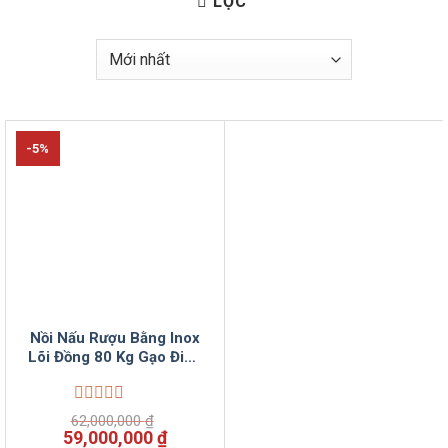
LỌC
-5%
Nồi Nấu Rượu Bằng Inox
Lõi Đồng 80 Kg Gạo Điện
Tự Động VinSun
Được
62,000,000
₫
xếp
Giá
Giá
59,000,000
₫