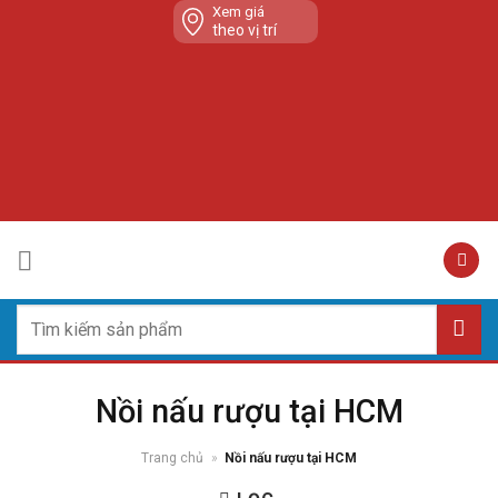
Skip
Xem giá
theo vị trí
to
content
Tìm
kiếm:
Nồi nấu rượu tại HCM
Trang chủ
»
Nồi nấu rượu tại HCM