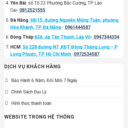
Yên Bái
: số Tổ 23 Phường Bắc Cường, TP Lào
Cai-
0812521555
Đà Nẵng
:
68/15, đường Nguyễn Mộng Tuân, phường
Hòa Khánh, TP Đà Nẵng
-
0961444587
Đồng Tháp:
63A, ấp Tân Thạnh, Lấp Vò
-
0947344334
HCM
:
Số 228 đường N7 ,KĐT Đông Thăng Long – P
Long Phước, TP Hồ Chí Minh
-
0972534587
DỊCH VỤ KHÁCH HÀNG
Bảo Hành 6 Năm, Đổi Mới 7 Ngày
Chính Sách Đại Lý
Hình thức thanh toán
WEBSITE TRONG HỆ THỐNG