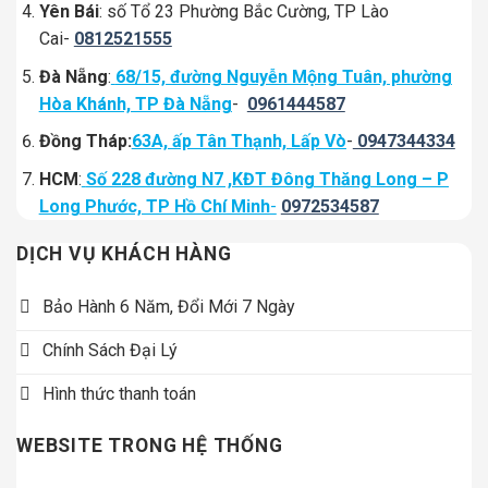
Yên Bái
: số Tổ 23 Phường Bắc Cường, TP Lào
Cai-
0812521555
Đà Nẵng
:
68/15, đường Nguyễn Mộng Tuân, phường
Hòa Khánh, TP Đà Nẵng
-
0961444587
Đồng Tháp:
63A, ấp Tân Thạnh, Lấp Vò
-
0947344334
HCM
:
Số 228 đường N7 ,KĐT Đông Thăng Long – P
Long Phước, TP Hồ Chí Minh
-
0972534587
DỊCH VỤ KHÁCH HÀNG
Bảo Hành 6 Năm, Đổi Mới 7 Ngày
Chính Sách Đại Lý
Hình thức thanh toán
WEBSITE TRONG HỆ THỐNG