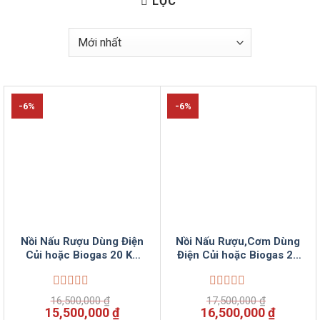
LỌC
-6%
-6%
Nồi Nấu Rượu Dùng Điện
Nồi Nấu Rượu,Cơm Dùng
Củi hoặc Biogas 20 Kg
Điện Củi hoặc Biogas 20
Gạo Đa Năng
Kg Gạo Đa Năng
Được
Được
16,500,000
₫
17,500,000
₫
xếp
xếp
Giá
Giá
Giá
Giá
15,500,000
₫
16,500,000
₫