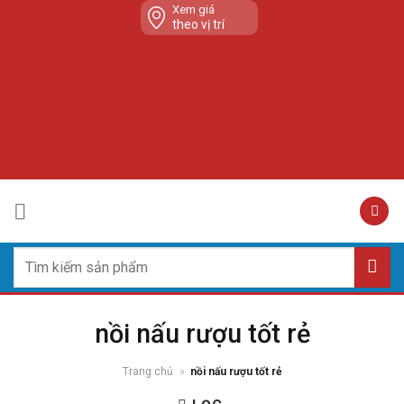
Skip
Xem giá
theo vị trí
to
content
Tìm
kiếm:
nồi nấu rượu tốt rẻ
Trang chủ
»
nồi nấu rượu tốt rẻ