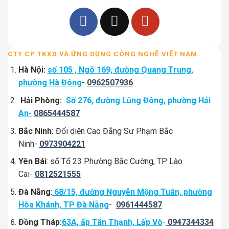
CTY CP TKXD VÀ ỨNG DỤNG CÔNG NGHỆ VIỆT NAM
Hà Nội:
số 105 , Ngõ 169, đường Quang Trung,
phường Hà Đông
-
0962507936
Hải Phòng:
Số 276, đường Lũng Đông, phường Hải
An-
0865444587
Bắc Ninh:
Đối diện Cao Đẳng Sư Phạm Bắc
Ninh-
0973904221
Yên Bái
: số Tổ 23 Phường Bắc Cường, TP Lào
Cai-
0812521555
Đà Nẵng
:
68/15, đường Nguyễn Mộng Tuân, phường
Hòa Khánh, TP Đà Nẵng
-
0961444587
Đồng Tháp:
63A, ấp Tân Thạnh, Lấp Vò
-
0947344334