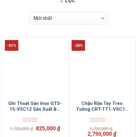
LỌC
-51%
-26%
Ghi Thoát Sàn Inox GTS-
Chậu Rửa Tay Treo
15-VSC12 Sản Xuất Bởi
Tường CRT-TT1-VSC12
Vinsun
Sản Xuất Bởi Vinsun
Được
Giá
Giá
Được
825,000
₫
1,700,000
₫
3,700,000
₫
xếp
xếp
gốc
hiện
Giá
Giá
2,750,000
₫