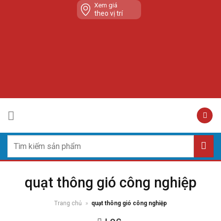
Skip
Xem giá
theo vị trí
to
content
Tìm
kiếm:
quạt thông gió công nghiệp
Trang chủ
»
quạt thông gió công nghiệp