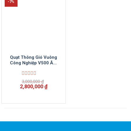
-7%
Quạt Thông Gió Vuông
Công Nghiệp V500 Âm
Tường Vinsuncom
Được
3,000,000
₫
xếp
Giá
Giá
2,800,000
₫
hạng
gốc
hiện
0
là:
tại
5
3,000,000 ₫.
là:
sao
2,800,000 ₫.