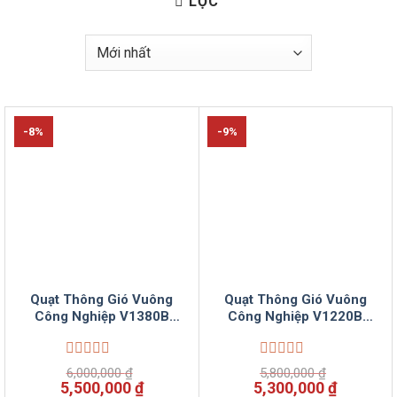
LỌC
-8%
-9%
Quạt Thông Gió Vuông
Quạt Thông Gió Vuông
Công Nghiệp V1380B
Công Nghiệp V1220B
Âm Tường Vinsuncom
Âm Tường Vinsuncom
Được
Được
6,000,000
₫
5,800,000
₫
xếp
xếp
Giá
Giá
Giá
Giá
5,500,000
₫
5,300,000
₫