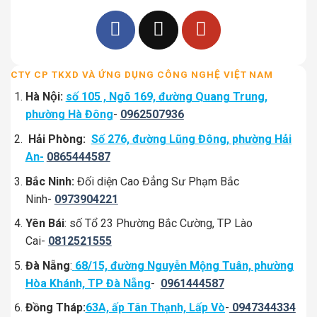
CTY CP TKXD VÀ ỨNG DỤNG CÔNG NGHỆ VIỆT NAM
Hà Nội:
số 105 , Ngõ 169, đường Quang Trung,
phường Hà Đông
-
0962507936
Hải Phòng:
Số 276, đường Lũng Đông, phường Hải
An-
0865444587
Bắc Ninh:
Đối diện Cao Đẳng Sư Phạm Bắc
Ninh-
0973904221
Yên Bái
: số Tổ 23 Phường Bắc Cường, TP Lào
Cai-
0812521555
Đà Nẵng
:
68/15, đường Nguyễn Mộng Tuân, phường
Hòa Khánh, TP Đà Nẵng
-
0961444587
Đồng Tháp:
63A, ấp Tân Thạnh, Lấp Vò
-
0947344334