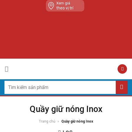
Skip
Xem giá
theo vị trí
to
content
Tìm
kiếm:
Quầy giữ nóng Inox
Trang chủ
»
Quầy giữ nóng Inox