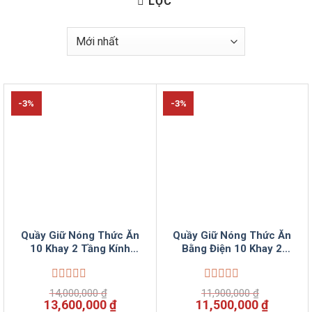
LỌC
-3%
-3%
Quầy Giữ Nóng Thức Ăn
Quầy Giữ Nóng Thức Ăn
10 Khay 2 Tầng Kính
Bằng Điện 10 Khay 2
Dùng Điện VinSun
tầng kính VinSun
Được
Được
14,000,000
₫
11,900,000
₫
xếp
xếp
Giá
Giá
Giá
Giá
13,600,000
₫
11,500,000
₫