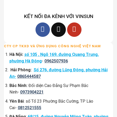
KẾT NỐI ĐA KÊNH VỚI VINSUN
CTY CP TKXD VÀ ỨNG DỤNG CÔNG NGHỆ VIỆT NAM
Hà Nội:
số 105 , Ngõ 169, đường Quang Trung,
phường Hà Đông
-
0962507936
Hải Phòng:
Số 276, đường Lũng Đông, phường Hải
An-
0865444587
Bắc Ninh:
Đối diện Cao Đẳng Sư Phạm Bắc
Ninh-
0973904221
Yên Bái
: số Tổ 23 Phường Bắc Cường, TP Lào
Cai-
0812521555
Đà Nẵng
:
68/15, đường Nguyễn Mộng Tuân, phường