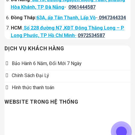
Hòa Khánh, TP Đà Nẵng
-
0961444587
Đồng Tháp:
63A, ấp Tân Thạnh, Lấp Vò
-
0947344334
HCM
:
Số 228 đường N7 ,KĐT Đông Thăng Long – P
Long Phước, TP Hồ Chí Minh
-
0972534587
DỊCH VỤ KHÁCH HÀNG
Bảo Hành 6 Năm, Đổi Mới 7 Ngày
Chính Sách Đại Lý
Hình thức thanh toán
WEBSITE TRONG HỆ THỐNG