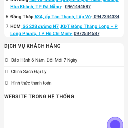
Hòa Khánh, TP Đà Nẵng
-
0961444587
Đồng Tháp:
63A, ấp Tân Thạnh, Lấp Vò
-
0947344334
HCM
:
Số 228 đường N7 ,KĐT Đông Thăng Long – P
Long Phước, TP Hồ Chí Minh
-
0972534587
DỊCH VỤ KHÁCH HÀNG
Bảo Hành 6 Năm, Đổi Mới 7 Ngày
Chính Sách Đại Lý
Hình thức thanh toán
WEBSITE TRONG HỆ THỐNG