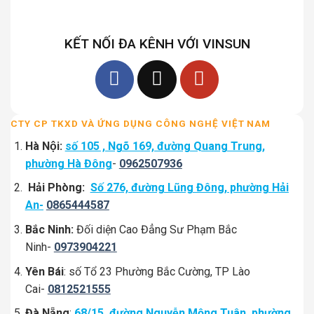
KẾT NỐI ĐA KÊNH VỚI VINSUN
CTY CP TKXD VÀ ỨNG DỤNG CÔNG NGHỆ VIỆT NAM
Hà Nội:
số 105 , Ngõ 169, đường Quang Trung,
phường Hà Đông
-
0962507936
Hải Phòng:
Số 276, đường Lũng Đông, phường Hải
An-
0865444587
Bắc Ninh:
Đối diện Cao Đẳng Sư Phạm Bắc
Ninh-
0973904221
Yên Bái
: số Tổ 23 Phường Bắc Cường, TP Lào
Cai-
0812521555
Đà Nẵng
:
68/15, đường Nguyễn Mộng Tuân, phường