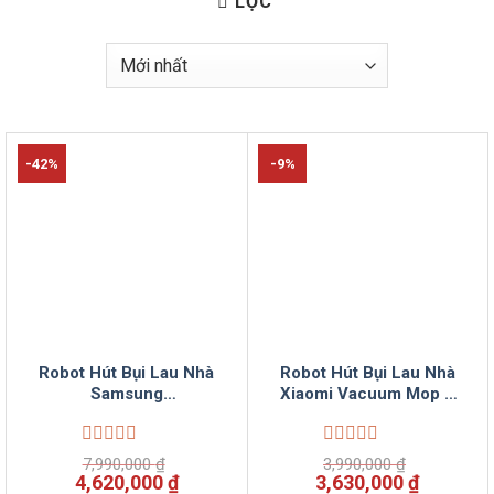
LỌC
-42%
-9%
Robot Hút Bụi Lau Nhà
Robot Hút Bụi Lau Nhà
Samsung
Xiaomi Vacuum Mop 2
VR05R5050WK/SV
Lite Vinsun Phân Phối
Vinsun Phân Phối
Được
Được
7,990,000
₫
3,990,000
₫
xếp
xếp
Giá
Giá
Giá
Giá
4,620,000
₫
3,630,000
₫