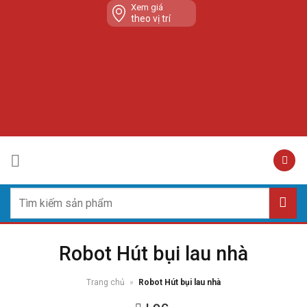
Skip
Xem giá
theo vị trí
to
content
Tìm
kiếm:
Robot Hút bụi lau nhà
Trang chủ
»
Robot Hút bụi lau nhà