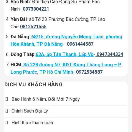
Bắc Ninh:
Đối diện Cao Đẳng Sư Phạm Bắc
Ninh-
0973904221
Yên Bái
: số Tổ 23 Phường Bắc Cường, TP Lào
Cai-
0812521555
Đà Nẵng
:
68/15, đường Nguyễn Mộng Tuân, phường
Hòa Khánh, TP Đà Nẵng
-
0961444587
Đồng Tháp:
63A, ấp Tân Thạnh, Lấp Vò
-
0947344334
HCM
:
Số 228 đường N7 ,KĐT Đông Thăng Long – P
Long Phước, TP Hồ Chí Minh
-
0972534587
DỊCH VỤ KHÁCH HÀNG
Bảo Hành 6 Năm, Đổi Mới 7 Ngày
Chính Sách Đại Lý
Hình thức thanh toán