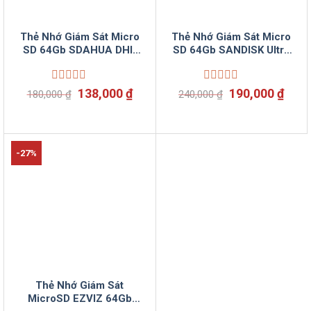
Thẻ Nhớ Giám Sát Micro
Thẻ Nhớ Giám Sát Micro
SD 64Gb SDAHUA DHI-
SD 64Gb SANDISK Ultra
TF-C100/64GB Vinsun
SDSQQNR-064G-
Phân Phối
GN6MN 64Gb Vinsun
Phân Phối
Được
Giá
Giá
Được
Giá
Giá
138,000
₫
190,000
₫
180,000
₫
240,000
₫
xếp
xếp
gốc
hiện
gốc
hiện
hạng
hạng
là:
tại
là:
tại
0
0
180,000 ₫.
là:
240,000 ₫.
là:
5
5
138,000 ₫.
190,
sao
sao
-27%
Thẻ Nhớ Giám Sát
MicroSD EZVIZ 64Gb