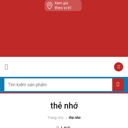
Skip
Xem giá
theo vị trí
to
content
Tìm
kiếm:
thẻ nhớ
Trang chủ
»
thẻ nhớ