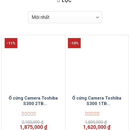
LỌC
-11%
-10%
Ổ cứng Camera Toshiba
Ổ cứng Camera Toshiba
S300 2TB
S300 1TB
HDWT720UZSVA
HDWV110UZSVA
Surveillance 3.5 inch
Surveillance 3.5 inch
Vinsun Phân Phối
Vinsun Phân Phối
Được
Được
2,100,000
₫
1,800,000
₫
xếp
xếp
Giá
Giá
Giá
Giá
1,875,000
₫
1,620,000
₫