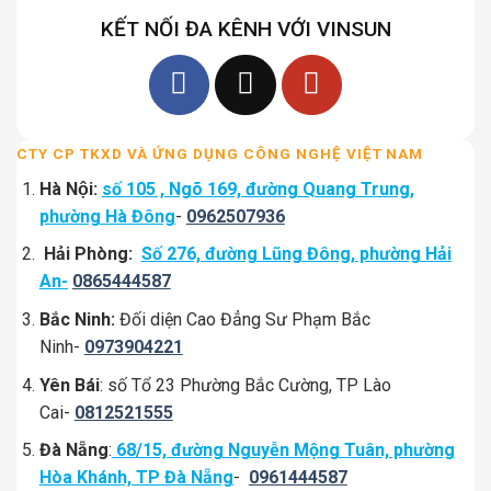
KẾT NỐI ĐA KÊNH VỚI VINSUN
CTY CP TKXD VÀ ỨNG DỤNG CÔNG NGHỆ VIỆT NAM
Hà Nội:
số 105 , Ngõ 169, đường Quang Trung,
phường Hà Đông
-
0962507936
Hải Phòng:
Số 276, đường Lũng Đông, phường Hải
An-
0865444587
Bắc Ninh:
Đối diện Cao Đẳng Sư Phạm Bắc
Ninh-
0973904221
Yên Bái
: số Tổ 23 Phường Bắc Cường, TP Lào
Cai-
0812521555
Đà Nẵng
:
68/15, đường Nguyễn Mộng Tuân, phường
Hòa Khánh, TP Đà Nẵng
-
0961444587