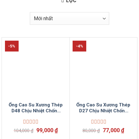
LỌC
-5%
-4%
Ống Cao Su Xương Thép
Ống Cao Su Xương Thép
D48 Chịu Nhiệt Chống
D27 Chịu Nhiệt Chống
Han Không Mùi Bơm
Han Không Mùi Bơm
Rượu Hoá Mỹ Phẩm
Rượu Hoá Mỹ Phẩm
Được
Giá
Giá
Được
Giá
Giá
99,000
₫
77,000
₫
104,000
₫
80,000
₫
xếp
xếp
gốc
hiện
gốc
hiện