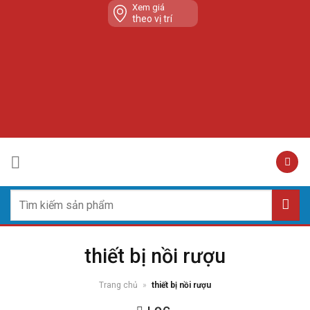
Skip
Xem giá
theo vị trí
to
content
Tìm
kiếm:
thiết bị nồi rượu
Trang chủ
»
thiết bị nồi rượu