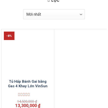
LỌC
-8%
Tủ Hấp Bánh Gai bằng
Gas 4 Khay Lớn VinSun
Được
14,500,000
₫
xếp
Giá
Giá
13,300,000
₫