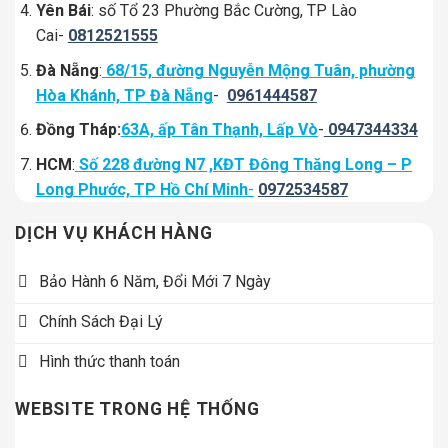
Yên Bái
: số Tổ 23 Phường Bắc Cường, TP Lào
Cai-
0812521555
Đà Nẵng
:
68/15, đường Nguyễn Mộng Tuân, phường
Hòa Khánh, TP Đà Nẵng
-
0961444587
Đồng Tháp:
63A, ấp Tân Thạnh, Lấp Vò
-
0947344334
HCM
:
Số 228 đường N7 ,KĐT Đông Thăng Long – P
Long Phước, TP Hồ Chí Minh
-
0972534587
DỊCH VỤ KHÁCH HÀNG
Bảo Hành 6 Năm, Đổi Mới 7 Ngày
Chính Sách Đại Lý
Hình thức thanh toán
WEBSITE TRONG HỆ THỐNG