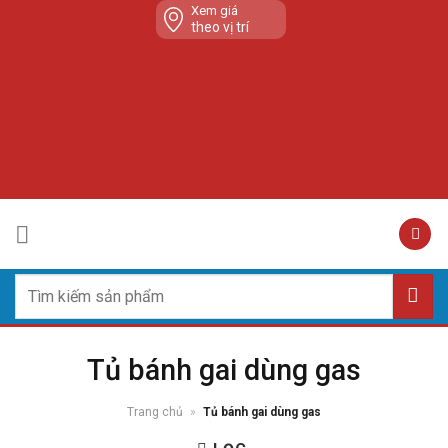
Skip
Xem giá
theo vị trí
to
content
Tìm
kiếm:
Tủ bánh gai dùng gas
Trang chủ
»
Tủ bánh gai dùng gas