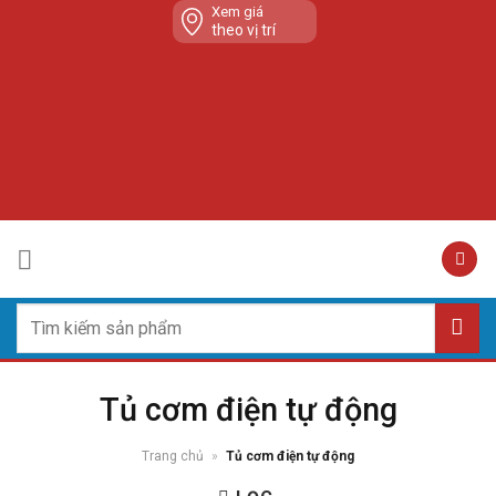
Skip
Xem giá
theo vị trí
to
content
Tìm
kiếm:
Tủ cơm điện tự động
Trang chủ
»
Tủ cơm điện tự động