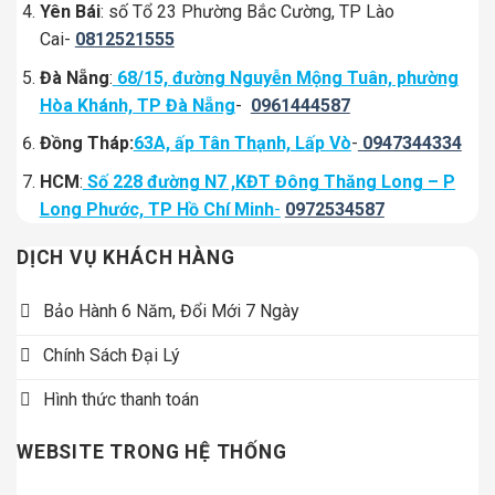
Yên Bái
: số Tổ 23 Phường Bắc Cường, TP Lào
Cai-
0812521555
Đà Nẵng
:
68/15, đường Nguyễn Mộng Tuân, phường
Hòa Khánh, TP Đà Nẵng
-
0961444587
Đồng Tháp:
63A, ấp Tân Thạnh, Lấp Vò
-
0947344334
HCM
:
Số 228 đường N7 ,KĐT Đông Thăng Long – P
Long Phước, TP Hồ Chí Minh
-
0972534587
DỊCH VỤ KHÁCH HÀNG
Bảo Hành 6 Năm, Đổi Mới 7 Ngày
Chính Sách Đại Lý
Hình thức thanh toán
WEBSITE TRONG HỆ THỐNG