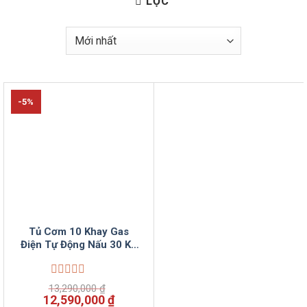
LỌC
-5%
Tủ Cơm 10 Khay Gas
Điện Tự Động Nấu 30 Kg
Gạo VinSun
Được
13,290,000
₫
xếp
Giá
Giá
12,590,000
₫