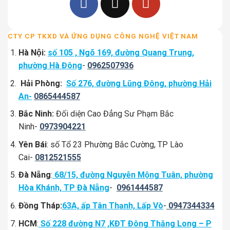
CTY CP TKXD VÀ ỨNG DỤNG CÔNG NGHỆ VIỆT NAM
Hà Nội:
số 105 , Ngõ 169, đường Quang Trung,
phường Hà Đông
-
0962507936
Hải Phòng:
Số 276, đường Lũng Đông, phường Hải
An-
0865444587
Bắc Ninh:
Đối diện Cao Đẳng Sư Phạm Bắc
Ninh-
0973904221
Yên Bái
: số Tổ 23 Phường Bắc Cường, TP Lào
Cai-
0812521555
Đà Nẵng
:
68/15, đường Nguyễn Mộng Tuân, phường
Hòa Khánh, TP Đà Nẵng
-
0961444587
Đồng Tháp:
63A, ấp Tân Thạnh, Lấp Vò
-
0947344334
HCM
:
Số 228 đường N7 ,KĐT Đông Thăng Long – P