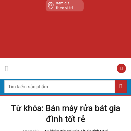
Skip
Xem giá
theo vị trí
to
content
Tìm
kiếm:
Từ khóa: Bán máy rửa bát gia
đình tốt rẻ