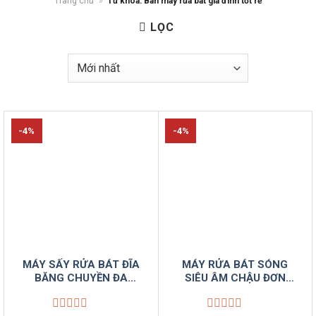
Trang chủ
»
Từ khóa: Bán máy rửa bát gia đình tốt rẻ
LỌC
-4%
-4%
MÁY SẤY RỬA BÁT ĐĨA
MÁY RỬA BÁT SÓNG
BĂNG CHUYỀN ĐA
SIÊU ÂM CHẬU ĐƠN
NĂNG VINSUNCOM
1M2 CÔNG NGHIỆP