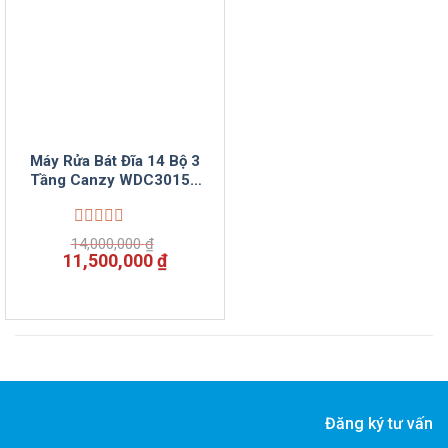
Máy Rửa Bát Đĩa 14 Bộ 3
Tầng Canzy WDC3015B
SMart Có Sấy Diệt Khuẩn
Được
14,000,000
₫
xếp
Giá
Giá
11,500,000
₫
hạng
gốc
hiện
0
là:
tại
5
14,000,000 ₫.
là:
sao
11,500,000 ₫.
Đăng ký tư vấn