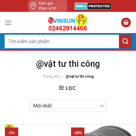
Skip
Xem giá
theo vị trí
to
content
Tìm
kiếm:
@vật tư thi công
Trang chủ
»
@vật tư thi công
LỌC
-5%
-29%