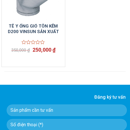
TÊ Y ỐNG GIÓ TÔN KẼM
D200 VINSUN SẢN XUẤT
Giá
Giá
Được
250,000
₫
350,000
₫
xếp
gốc
hiện
hạng
là:
tại
0
350,000 ₫.
là:
5
250,000 ₫.
sao
Đăng ký tư vấn