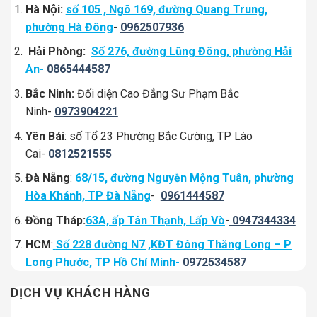
Hà Nội:
số 105 , Ngõ 169, đường Quang Trung,
phường Hà Đông
-
0962507936
Hải Phòng:
Số 276, đường Lũng Đông, phường Hải
An-
0865444587
Bắc Ninh:
Đối diện Cao Đẳng Sư Phạm Bắc
Ninh-
0973904221
Yên Bái
: số Tổ 23 Phường Bắc Cường, TP Lào
Cai-
0812521555
Đà Nẵng
:
68/15, đường Nguyễn Mộng Tuân, phường
Hòa Khánh, TP Đà Nẵng
-
0961444587
Đồng Tháp:
63A, ấp Tân Thạnh, Lấp Vò
-
0947344334
HCM
:
Số 228 đường N7 ,KĐT Đông Thăng Long – P
Long Phước, TP Hồ Chí Minh
-
0972534587
DỊCH VỤ KHÁCH HÀNG