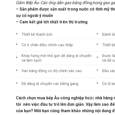
Gầm Bếp Âu- Các ống dẫn gas bằng đồng,họng gas gang 
– Sản phẩm được sản xuất trong nước có tĩnh mỹ thuật
sự cố ngoài ý muốn
– Cam kết giá tốt nhất trên thị trường
*
Thiết kế thanh lịch
*
Đánh lử
*
Có 6 chân điều chỉnh cao thấp
*
Thiết k
Khay hứng mỡ nhỏ gọn dễ dàng di chuyển
Được là
*
*
và làm sạch
và dữ s
*
Van bằng đồng có độ chính xác cao
*
Đầu vào
*
Dễ dàng di chuyển các kiềng gang
*
Có lỗ k
Cách chọn mua bếp Âu công nghiệp ho
ặc
nhà hàng n
tôi nên việc đầu tư trở lên đơn giản
. Vậy làm sao để
của bạn? Mời bạn cùng tham khảo những nội dung đượ