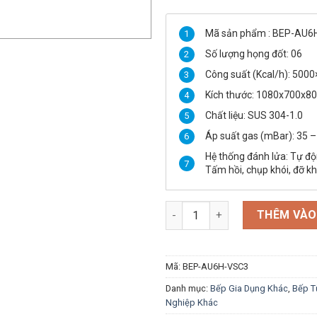
là:
12,200,000 ₫.
Mã sản phẩm : BEP-AU6
Số lượng họng đốt: 06
Công suất (Kcal/h): 5000
Kích thước: 1080x700x8
Chất liệu: SUS 304-1.0
Áp suất gas (mBar): 35 –
Hệ thống đánh lửa: Tự đ
Tấm hồi, chụp khói, đỡ 
Bếp Âu 6 Họng VinSun số lượn
THÊM VÀO
Mã:
BEP-AU6H-VSC3
Danh mục:
Bếp Gia Dụng Khác
,
Bếp T
Nghiệp Khác