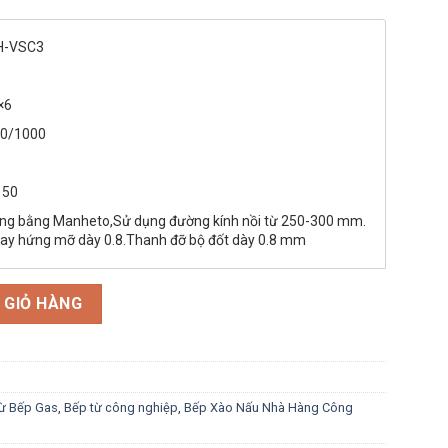
tại
là:
11,300,000 ₫.
H-VSC3
×6
00/1000
 50
ộng bằng Manheto,Sử dụng đường kính nồi từ 250-300 mm.
khay hứng mỡ dày 0.8.Thanh đỡ bộ đốt dày 0.8 mm
g
 GIỎ HÀNG
ừ Bếp Gas
,
Bếp từ công nghiệp
,
Bếp Xào Nấu Nhà Hàng Công