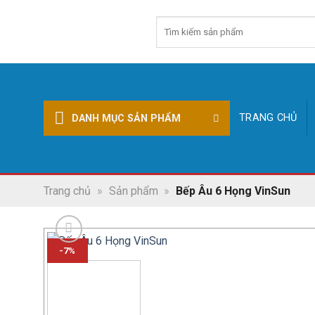
Skip
Tìm
to
kiếm:
content
TRANG CHỦ
DANH MỤC SẢN PHẨM
Trang chủ
»
Sản phẩm
»
Bếp Âu 6 Họng VinSun
-7%