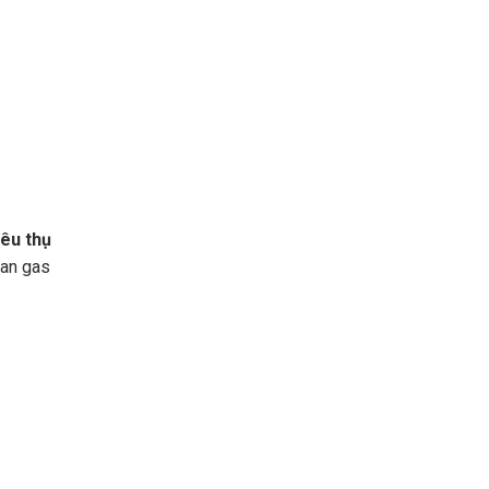
iêu thụ
van gas