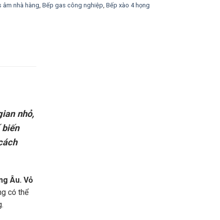
s âm nhà hàng
,
Bếp gas công nghiệp
,
Bếp xào 4 họng
gian nhỏ,
 biến
 cách
ng Âu. Vỏ
ng có thể
.