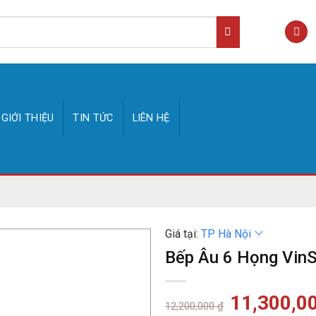
GIỚI THIỆU
TIN TỨC
LIÊN HỆ
Giá tại:
TP Hà Nội
Bếp Âu 6 Họng Vin
Giá
11,300,0
12,200,000
₫
gốc