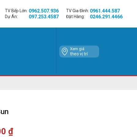
0962.507.936
0961.444.587
TV Bếp Lớn:
TV Gia Đình:
097.253.4587
0246.291.4466
Dự Án:
Đặt Hàng:
Xem giá
theo vị trí
Sun
00
₫
Giá
hiện