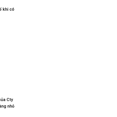
ế khi có
của Cty
hàng nhỏ