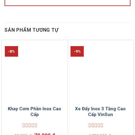
SẢN PHẨM TƯƠNG TỰ
-8%
-9%
Khay Cơm Phần Inox Cao
Xe Đẩy Inox 3 Tầng Cao
Cấp
Cấp VinSun
Được
Được