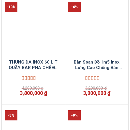
8,500,00
-10%
-6%
THÙNG ĐÁ INOX 60 LÍT
Bàn Soạn Đồ 1m5 Inox
QUẦY BAR PHA CHẾ ĐỒ
Lưng Cao Chống Bắn
UỐNG VINSUN
Nước Vinsun
Được
Được
4,200,000
₫
3,200,000
₫
xếp
xếp
Giá
Giá
Giá
Giá
3,800,000
₫
3,000,000
₫
hạng
hạng
gốc
hiện
gốc
hiện
0
0
là:
tại
là:
tại
5
5
4,200,000 ₫.
là:
3,200,000 ₫.
là:
sao
sao
3,800,000 ₫.
3,000,00
-5%
-9%