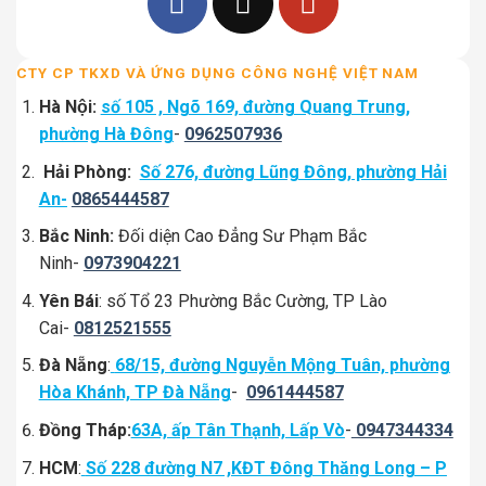
CTY CP TKXD VÀ ỨNG DỤNG CÔNG NGHỆ VIỆT NAM
Hà Nội:
số 105 , Ngõ 169, đường Quang Trung,
phường Hà Đông
-
0962507936
Hải Phòng:
Số 276, đường Lũng Đông, phường Hải
An-
0865444587
Bắc Ninh:
Đối diện Cao Đẳng Sư Phạm Bắc
Ninh-
0973904221
Yên Bái
: số Tổ 23 Phường Bắc Cường, TP Lào
Cai-
0812521555
Đà Nẵng
:
68/15, đường Nguyễn Mộng Tuân, phường
Hòa Khánh, TP Đà Nẵng
-
0961444587
Đồng Tháp:
63A, ấp Tân Thạnh, Lấp Vò
-
0947344334
HCM
:
Số 228 đường N7 ,KĐT Đông Thăng Long – P