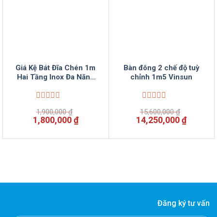
Giá Kệ Bát Đĩa Chén 1m
Bàn đông 2 chế độ tuỳ
Hai Tầng Inox Đa Năng
chỉnh 1m5 Vinsun
Vinsun
Được
Được
1,900,000
₫
15,600,000
₫
xếp
xếp
Giá
Giá
Giá
Giá
1,800,000
₫
14,250,000
₫
hạng
hạng
gốc
hiện
gốc
hiện
0
0
là:
tại
là:
tại
5
5
1,900,000 ₫.
là:
15,600,000 ₫.
là:
sao
sao
1,800,000 ₫.
14,250,
Đăng ký tư vấn