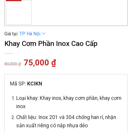
Giá tại:
TP Hà Nội
Khay Cơm Phần Inox Cao Cấp
Giá
75,000
₫
Giá
80,000
₫
gốc
hiện
là:
tại
80,000 ₫.
là:
75,000 ₫.
Mã SP:
KCIKN
Loại khay: Khay inox, khay cơm phần, khay cơm
inox
Chất liệu: Inox 201 và 304 chống han rỉ, nhận
sản xuất riêng có nắp nhựa dẻo