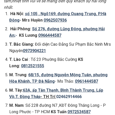
tâm,nhiệt tình vui vẻ sẽ mang đến quý khách sự hài lòng
nhất.
Hà Nội:
số 105 , Ngõ169, đường Quang Trung, P.Hà
Đông
- Mrs Huyền
0962507936
Hải Phòng:
Số 276, đường Lũng Đông, phường Hải
An;
-
KS Lương
0966444587
T. Bắc Giang:
Đối diện Cao Đẳng Sư Phạm Bắc Ninh Mrs
Nguyên
0973904221
T. Lào Cai
: Tổ 23 Phường Bắc Cường
KS
Long:
0812521555
M. Trung
:
68/15, đường Nguyễn Mộng Tuân, phường
Hòa Khánh, TP Đà Nẵng
- Ms Thảo:
0961444587
M. Tây:
63A, ấp Tân Thạnh, Bình Thành Trung, Lấp
Vò,T. Đồng Tháp
- TH Trí
02462914466
M. Nam
: Số 228 đường N7 ,KĐT Đông Thăng Long - P
Long Phước - TP HCM
KS Tuấn
0972534587