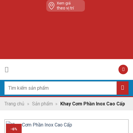
Skip
Xem giá
theo vị trí
to
content
Tìm
kiếm:
Trang chủ
»
Sản phẩm
»
Khay Cơm Phần Inox Cao Cấp
-6%