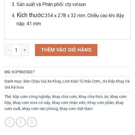
Sản xuất và Phân phối: cty vinsun
Kích thước:
354 x 278 x 32 mm .Chiều cao khi đậy
nắp: 41 mm
Khay Cơm Phần Inox Cao Cấp số lượng
THÊM VÀO GIỎ HÀNG
Mã:
KCP5N35X27
Danh mục:
Bàn Chậu Giá Xe Khay
,
Linh Kiện Tủ Nấu Cơm.
,
Xe Đẩy Khay Và
Giá Kệ Inox
Thẻ:
hộp cơm công nghiệp
,
khay chia cơm
,
khay chia thức ăn
,
khay cơm
hộp
,
khay cơm inox có nắp
,
khay cơm nhận viên
,
Khay cơm phần
,
khay
cơm suất
,
khay cơm văn phòng
,
khay cơm Việt Nam