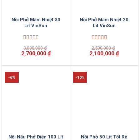
Nồi Phở Mâm Nhiệt 30
Nồi Phở Mâm Nhiệt 20
Lít VinSun
Lít VinSun
Được
Được
3,000,000
₫
2,500,000
₫
xếp
xếp
Giá
Giá
Giá
Giá
2,700,000
₫
2,100,000
₫
hạng
hạng
gốc
hiện
gốc
hiện
0
0
là:
tại
là:
tại
5
5
3,000,000 ₫.
là:
2,500,000 ₫.
là:
sao
sao
2,700,000 ₫.
2,100,00
-6%
-10%
Nồi Nấu Phở Điện 100 Lít
Nồi Phở 50 Lít Tốt Rẻ