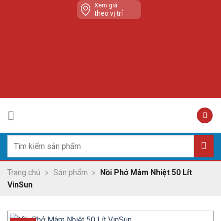
Skip
Xem giá
theo vị trí
to
content
Tìm
kiếm:
Trang chủ
»
Sản phẩm
»
Nồi Phở Mâm Nhiệt 50 Lít
VinSun