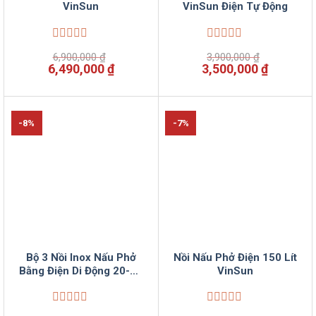
VinSun
VinSun Điện Tự Động
Được
Được
6,900,000
₫
3,900,000
₫
xếp
xếp
Giá
Giá
Giá
Giá
6,490,000
₫
3,500,000
₫
hạng
hạng
gốc
hiện
gốc
hiện
0
0
là:
tại
là:
tại
5
5
6,900,000 ₫.
là:
3,900,000 ₫.
là:
sao
sao
6,490,000 ₫.
3,500,00
-8%
-7%
Bộ 3 Nồi Inox Nấu Phở
Nồi Nấu Phở Điện 150 Lít
Bằng Điện Di Động 20-30
VinSun
và 50 Lít
Được
Được