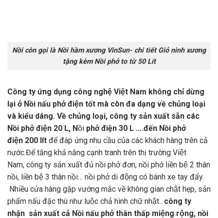
Nồi còn gọi là Nồi hầm xương VinSun- chi tiết Giỏ ninh xương
tặng kèm Nồi phở to từ 50 Lít
Công ty ứng dụng công nghệ Việt Nam không chỉ dừng
lại ở Nồi nấu phở điện tốt mà còn đa dạng về chủng loại
và kiểu dáng. Về chủng loại, công ty sản xuất sẵn các
Nồi phở điện 20 L, N
ồi
phở điện 30 L
….đến
Nồi phở
điện
200 lít
để đáp ứng nhu cầu của các khách hàng trên cả
nước.Để tăng khả năng cạnh tranh trên thị trường Việt
Nam, công ty sản xuất đủ nồi phở đơn, nồi phở liền bệ 2 thân
nồi, liền bệ 3 thân nồi… nồi phở di động có bánh xe tay đẩy.
Nhiều cửa hàng gặp vướng mắc về không gian chật hẹp, sản
phẩm nấu đặc thù như luộc chả hình chữ nhật..
công ty
nhận sản xuất cả Nồi nấu phở thân thấp miệng rộng, nồi