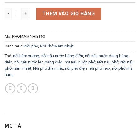
Nồi Phở Mâm Nhiệt 50 Lít VinSun số lượng
THÊM VÀO GIỎ HÀNG
Mã:
PHOMAMNHIET50
Danh mục:
Nồi phở
,
Nồi Phở Mâm Nhiệt
Thẻ:
nồi hầm xương
,
nồi nấu nước bằng điện
,
nồi nấu nước dùng bằng
điện
,
nồi nấu nước lèo bằng điện
,
nồi nấu nước phở
,
Nồi nấu phở
,
Nồi nấu
phở mâm nhiệt
,
Nồi phở đĩa nhiệt
,
nồi phở điện
,
nồi phở inox
,
nồi phở nhà
hàng
MÔ TẢ