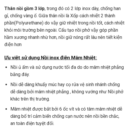
Thân nồi gồm 3 lớp
, trong đó có 2 lớp inox dày, chống han
gỉ, chống vàng ố. Giữa thân nồi là Xốp cách nhiệt 2 thành
phần(Polyurethane) do vậy giữ nhiệt trong nồi tốt, cách nhiệt
khỏi môi trường bên ngoài. Cấu tạo nồi phở vậy góp phần
hầm xương nhanh nhừ hơn, nồi giữ nóng rất lâu nên tiết kiện
điện hơn
Ưu việt sử dụng Nồi inox điện Mâm Nhiệt:
Nồi ủ ấm và sử dụng nước tối đa do do mâm nhiệt phẳng
bằng đáy.
Nồi dễ dàng khuấy múc hay cọ rửa vệ sinh nhánh chống
dễ dàng bởi mâm nhiệt phẳng , không vướng như Nồi phở
khác trên thị trường.
Mâm nhiệt được bắt bởi 6 ốc vít và có tâm mâm nhiệt dễ
dàng bố trí cảm biến chống cạn nước nên nồi bền chắc,
an toàn điện tuyệt đối.