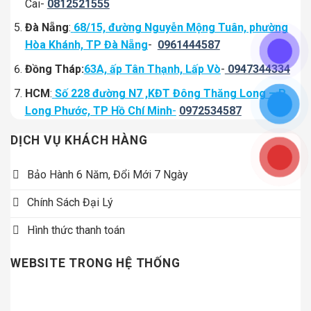
Cai-
0812521555
Đà Nẵng
:
68/15, đường Nguyễn Mộng Tuân, phường
Hòa Khánh, TP Đà Nẵng
-
0961444587
Đồng Tháp:
63A, ấp Tân Thạnh, Lấp Vò
-
0947344334
HCM
:
Số 228 đường N7 ,KĐT Đông Thăng Long – P
Long Phước, TP Hồ Chí Minh
-
0972534587
DỊCH VỤ KHÁCH HÀNG
Bảo Hành 6 Năm, Đổi Mới 7 Ngày
Chính Sách Đại Lý
Hình thức thanh toán
WEBSITE TRONG HỆ THỐNG