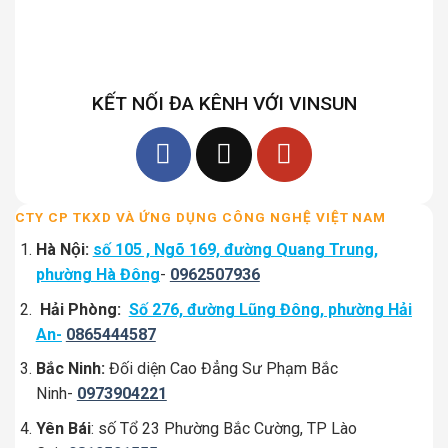
KẾT NỐI ĐA KÊNH VỚI VINSUN
CTY CP TKXD VÀ ỨNG DỤNG CÔNG NGHỆ VIỆT NAM
Hà Nội:
số 105 , Ngõ 169, đường Quang Trung,
phường Hà Đông
-
0962507936
Hải Phòng:
Số 276, đường Lũng Đông, phường Hải
An-
0865444587
Bắc Ninh:
Đối diện Cao Đẳng Sư Phạm Bắc
Ninh-
0973904221
Yên Bái
: số Tổ 23 Phường Bắc Cường, TP Lào