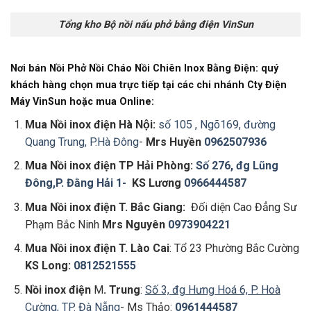
Tổng kho Bộ nồi nấu phở bằng điện VinSun
Nơi bán Nồi Phở Nồi Cháo Nồi Chiên Inox Bằng Điện: quý
khách hàng chọn mua trực tiếp tại các chi nhánh Cty Điện
Máy VinSun hoặc mua Online:
Mua Nồi inox điện
Hà Nội:
số 105 , Ngõ169, đường
Quang Trung, P.Hà Đông
-
Mrs Huyền
0962507936
Mua Nồi inox điện
TP Hải Phòng:
Số 276, đg Lũng
Đông,P. Đằng Hải 1-
KS Lương
0966444587
Mua Nồi inox điện
T. Bắc Giang:
Đối diện Cao Đẳng Sư
Phạm Bắc Ninh
Mrs Nguyên
0973904221
Mua Nồi inox điện
T
. Lào Cai
: Tổ 23 Phường Bắc Cường
KS Long:
0812521555
Nồi inox điện
M
. Trung
:
Số 3, đg Hưng Hoá 6, P. Hoà
Cường, TP. Đà Nẵng
- Ms Thảo:
0961444587