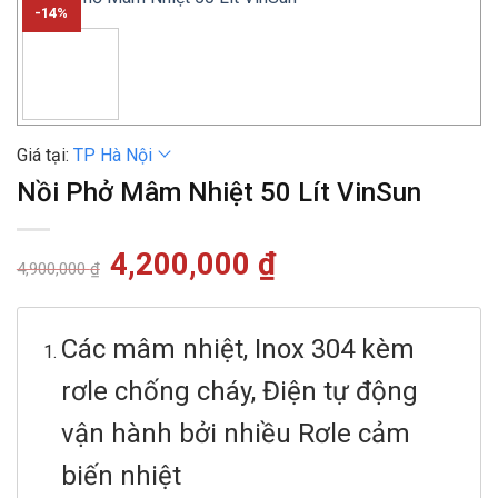
-14%
Giá tại:
TP Hà Nội
Nồi Phở Mâm Nhiệt 50 Lít VinSun
Giá
4,200,000
₫
Giá
4,900,000
₫
gốc
hiện
là:
tại
4,900,000 ₫.
là:
4,200,000 ₫.
Các mâm nhiệt, Inox 304 kèm
rơle chống cháy, Điện tự động
vận hành bởi nhiều Rơle cảm
biến nhiệt