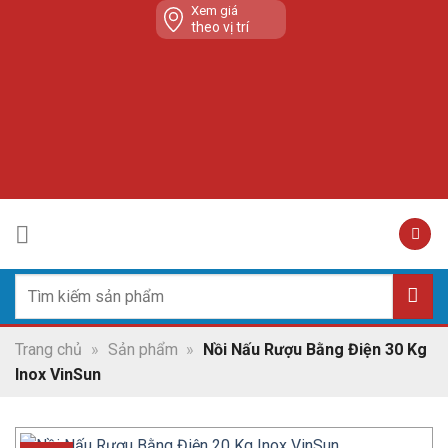
Skip
Xem giá
theo vị trí
to
content
Tìm
kiếm:
Trang chủ
»
Sản phẩm
»
Nồi Nấu Rượu Bằng Điện 30 Kg
Inox VinSun