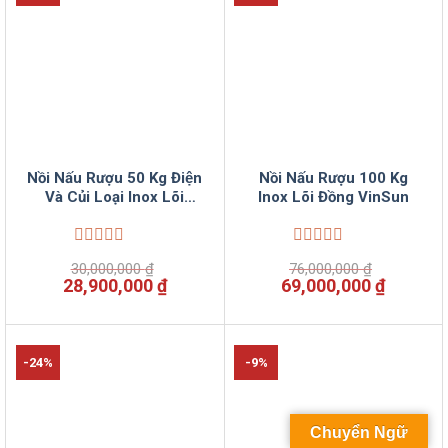
Nồi Nấu Rượu 50 Kg Điện
Nồi Nấu Rượu 100 Kg
Và Củi Loại Inox Lõi
Inox Lõi Đồng VinSun
Đồng VinSun
Được
Được
30,000,000
₫
76,000,000
₫
xếp
xếp
Giá
Giá
Giá
Giá
28,900,000
₫
69,000,000
₫
hạng
hạng
gốc
hiện
gốc
hiện
0
0
là:
tại
là:
tại
5
5
30,000,000 ₫.
là:
76,000,000 ₫.
là:
sao
sao
28,900,000 ₫.
69,000,
-24%
-9%
Chuyển Ngữ