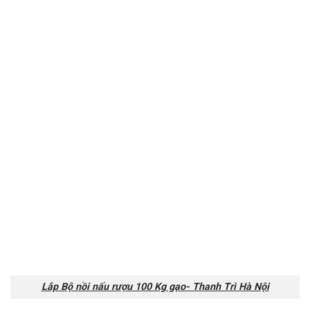
Lắp Bộ nồi nấu rượu 100 Kg gạo- Thanh Trì Hà Nội