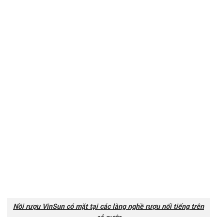
Nồi rượu VinSun có mặt tại các làng nghề rượu nổi tiếng trên