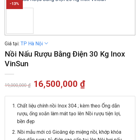
-13%
Giá tại:
TP Hà Nội
Nồi Nấu Rượu Bằng Điện 30 Kg Inox
VinSun
Giá
16,500,000
₫
Giá
19,000,000
₫
gốc
hiện
là:
tại
19,000,000 ₫.
là:
16,500,000 ₫.
Chất liệu chính nồi Inox 304 ; kèm theo Ống dẫn
rượu, ống xoắn làm mát tạo lên Nồi rượu tiện lợi,
bền đẹp
Nồi mẫu mới có Gioăng ép miệng nồi, khớp khóa
ống dẫn rượu, tủ điện cao cấp tại lên Nôi hơi nấu