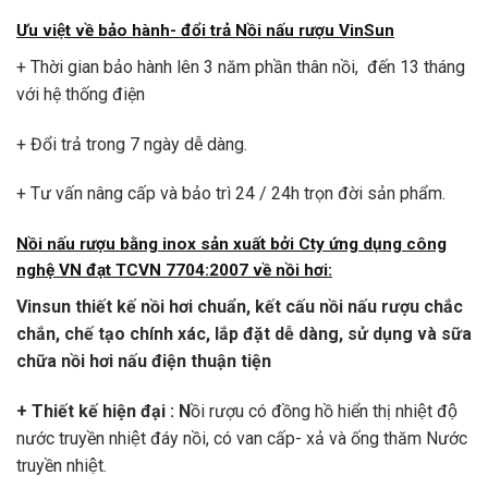
Ưu việt về bảo hành- đổi trả
Nồi nấu rượu VinSun
+ Thời gian bảo hành lên 3 năm phần thân nồi, đến 13 tháng
với hệ thống điện
+ Đổi trả trong 7 ngày dễ dàng.
+ Tư vấn nâng cấp và bảo trì 24 / 24h trọn đời sản phẩm.
N
ồi nấu rượu bằng inox sản xuất bởi​ Cty ứng dụng công
nghệ VN đạt TCVN 7704:2007 về nồi hơi:
Vinsun thiết kế nồi hơi chuẩn, kết cấu nồi nấu rượu chắc
chắn, chế tạo chính xác, lắp đặt dễ dàng, sử dụng và sữa
chữa nồi hơi nấu điện thuận tiện
+ Thiết kế hiện đại :
N
ồi rượu có đồng hồ hiển thị nhiệt độ
nước truyền nhiệt đáy nồi, có van cấp- xả và ống thăm Nước
truyền nhiệt.