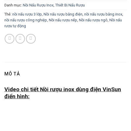
Danh mục:
Nồi Nấu Rượu Inox
,
Thiết Bị Nấu Rượu
Thẻ:
nồi nấu rượu 3 lớp
,
Nồi nấu rượu bằng điện
,
nồi nấu rượu bằng inox
,
nồi nấu rượu công nghiệp
,
Nồi nấu rượu nếp
,
Nồi nấu rượu ngô
,
Nồi nấu
rượu tự động
MÔ TẢ
Video chi tiết Nồi rượu inox dùng điện VinSun
điển hình: