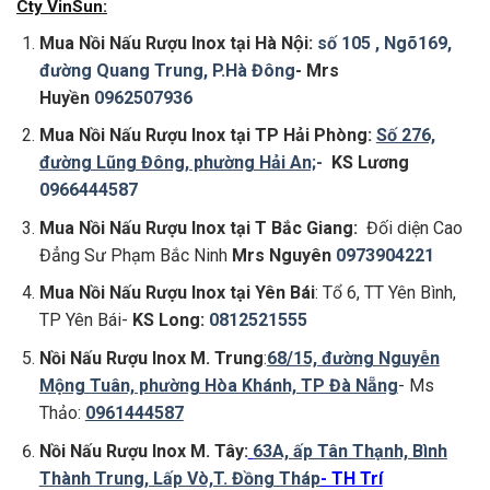
Cty VinSun:
Mua Nồi Nấu Rượu Inox tại Hà Nội:
số 105 , Ngõ169,
đường Quang Trung, P.Hà Đông
- Mrs
Huyền
0962507936
Mua Nồi Nấu Rượu Inox tại TP Hải Phòng:
Số 276,
đường Lũng Đông, phường Hải An;
-
KS Lương
0966444587
Mua Nồi Nấu Rượu Inox tại
T Bắc Giang:
Đối diện Cao
Đẳng Sư Phạm Bắc Ninh
Mrs Nguyên
0973904221
Mua Nồi Nấu Rượu Inox tại Yên Bái
: Tổ 6, TT Yên Bình,
TP Yên Bái-
KS Long:
0812521555
Nồi Nấu Rượu Inox M. Trung
:
68/15, đường Nguyễn
Mộng Tuân, phường Hòa Khánh, TP Đà Nẵng
- Ms
Thảo:
0961444587
Nồi Nấu Rượu Inox M. Tây:
63A, ấp Tân Thạnh, Bình
Thành Trung, Lấp Vò,T. Đồng Tháp
- TH Trí