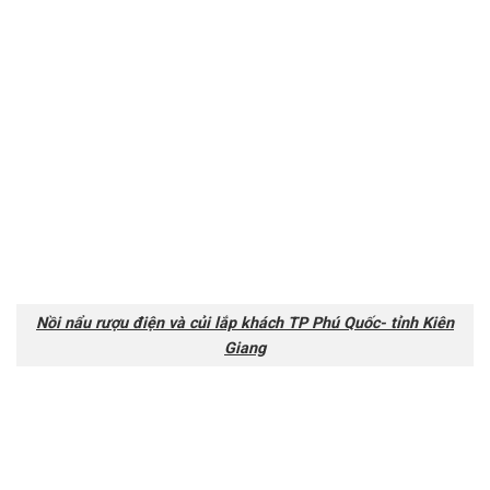
Nồi nẩu rượu điện và củi lắp khách TP Phú Quốc- tỉnh Kiên
Giang