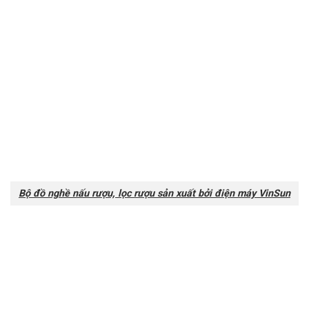
Bộ đồ nghề nấu rượu, lọc rượu sản xuất bởi điện máy VinSun